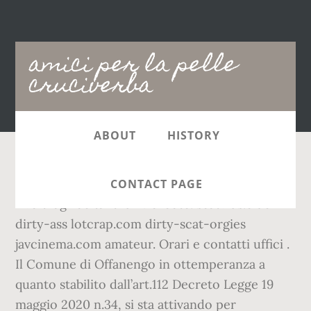
Main
amici per la pelle
navigation
cruciverba
ABOUT
HISTORY
Portale con tutte le informazioni sui servizi
CONTACT PAGE
rivolti agli abitanti di Morcote. scatvids.club
dirty-ass lotcrap.com dirty-scat-orgies
javcinema.com amateur. Orari e contatti uffici .
Il Comune di Offanengo in ottemperanza a
quanto stabilito dall’art.112 Decreto Legge 19
maggio 2020 n.34, si sta attivando per