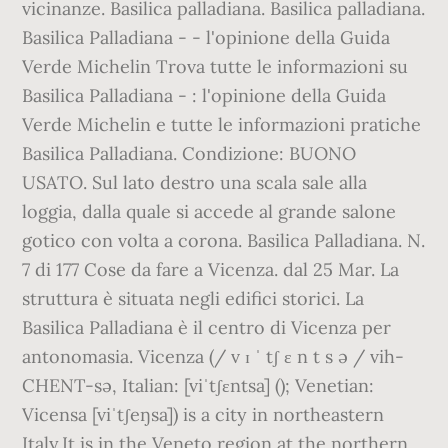
vicinanze. Basilica palladiana. Basilica palladiana.
Basilica Palladiana - - l'opinione della Guida
Verde Michelin Trova tutte le informazioni su
Basilica Palladiana - : l'opinione della Guida
Verde Michelin e tutte le informazioni pratiche
Basilica Palladiana. Condizione: BUONO
USATO. Sul lato destro una scala sale alla
loggia, dalla quale si accede al grande salone
gotico con volta a corona. Basilica Palladiana. N.
7 di 177 Cose da fare a Vicenza. dal 25 Mar. La
struttura è situata negli edifici storici. La
Basilica Palladiana è il centro di Vicenza per
antonomasia. Vicenza (/ v ɪ ˈ tʃ ɛ n t s ə / vih-
CHENT-sə, Italian: [viˈtʃɛntsa] (); Venetian:
Vicensa [viˈtʃeŋsa]) is a city in northeastern
Italy.It is in the Veneto region at the northern