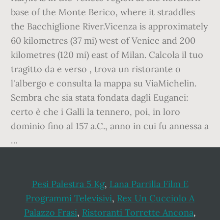
base of the Monte Berico, where it straddles
the Bacchiglione River.Vicenza is approximately
60 kilometres (37 mi) west of Venice and 200
kilometres (120 mi) east of Milan. Calcola il tuo
tragitto da e verso , trova un ristorante o
l'albergo e consulta la mappa su ViaMichelin.
Sembra che sia stata fondata dagli Euganei:
certo è che i Galli la tennero, poi, in loro
dominio fino al 157 a.C., anno in cui fu annessa a
…
Pesi Palestra 5 Kg
,
Lana Parrilla Film E
Programmi Televisivi
,
Rex Un Cucciolo A
Palazzo Frasi
,
Ristoranti Torrette Ancona
,