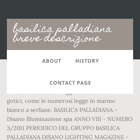
Main
basilica palladiana
navigation
breve descrizione
ABOUT
HISTORY
La Basilica Palladiana è un imponente edificio
CONTACT PAGE
rinascimentale, con l'aggiunta di elementi
gotici, come le numerosi logge in marmo
bianco a serliane. BASILICA PALLADIANA -
Disano Illuminazione spa ANNO VIII - NUMERO
3/2011 PERIODICO DEL GRUPPO BASILICA
PALLADIANA DISANO LIGHTING MAGAZINE -