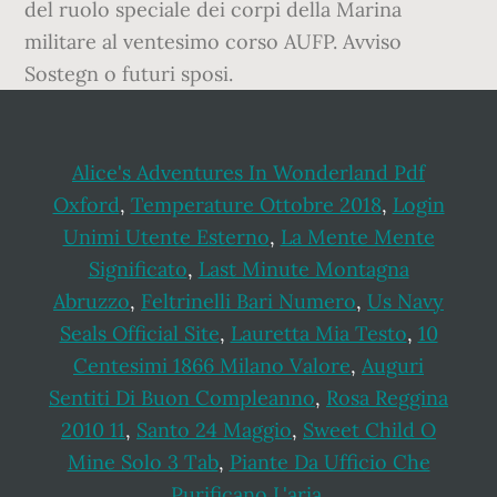
del ruolo speciale dei corpi della Marina
militare al ventesimo corso AUFP. Avviso
Sostegn o futuri sposi.
Alice's Adventures In Wonderland Pdf
Oxford
,
Temperature Ottobre 2018
,
Login
Unimi Utente Esterno
,
La Mente Mente
Significato
,
Last Minute Montagna
Abruzzo
,
Feltrinelli Bari Numero
,
Us Navy
Seals Official Site
,
Lauretta Mia Testo
,
10
Centesimi 1866 Milano Valore
,
Auguri
Sentiti Di Buon Compleanno
,
Rosa Reggina
2010 11
,
Santo 24 Maggio
,
Sweet Child O
Mine Solo 3 Tab
,
Piante Da Ufficio Che
Purificano L'aria
,