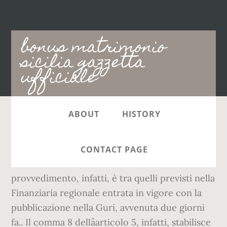
Main
bonus matrimonio
navigation
sicilia gazzetta
ufficiale
ABOUT
HISTORY
Ora è ufficiale: agli operatori sanitari siciliani
impegnati nellâemergenza Coronavirus andrà
CONTACT PAGE
un bonus di mille euro mensili.. Il
provvedimento, infatti, è tra quelli previsti nella
Finanziaria regionale entrata in vigore con la
pubblicazione nella Guri, avvenuta due giorni
fa.. Il comma 8 dellâarticolo 5, infatti, stabilisce