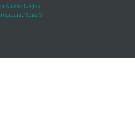
a Analisi Logica
Streaming
,
Titan 3