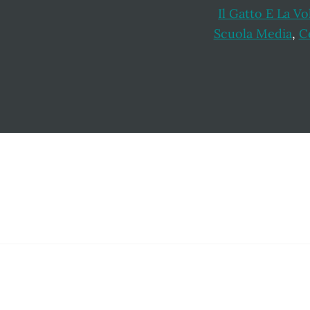
Il Gatto E La V
Scuola Media
,
C
Footer