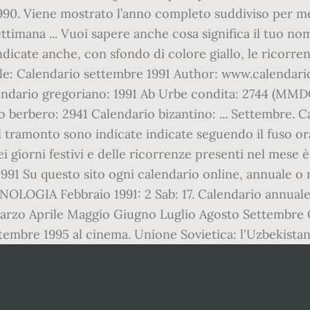
1990. Viene mostrato l’anno completo suddiviso per mes
 settimana ... Vuoi sapere anche cosa significa il tuo
ndicate anche, con sfondo di colore giallo, le ricorre
tle: Calendario settembre 1991 Author: www.calendari
endario gregoriano: 1991 Ab Urbe condita: 2744 (MM
 berbero: 2941 Calendario bizantino: ... Settembre. C
il tramonto sono indicate indicate seguendo il fuso o
ei giorni festivi e delle ricorrenze presenti nel mese 
991 Su questo sito ogni calendario online, annuale o me
OLOGIA Febbraio 1991: 2 Sab: 17. Calendario annuale 
 Marzo Aprile Maggio Giugno Luglio Agosto Settembr
ettembre 1995 al cinema. Unione Sovietica: l'Uzbekista