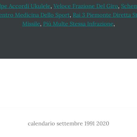
olpe Accordi Ukulele
,
Veloce Frazione Del Giro
,
Schem
entro Medicina Dello Sport
,
Rai 3 Piemonte Diretta 
Missile
,
Più Multe Stessa Infrazione
,
calendario settembre 1991 2020