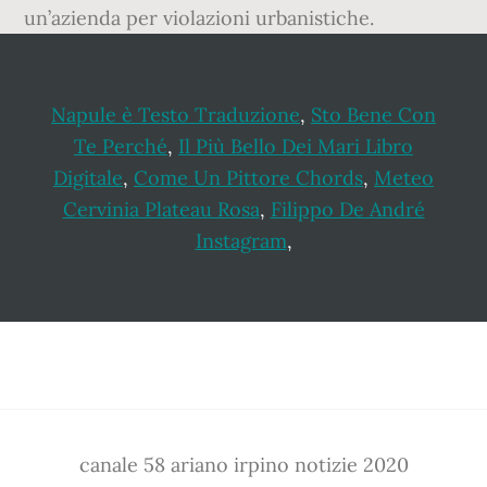
Napule è Testo Traduzione
,
Sto Bene Con
Te Perché
,
Il Più Bello Dei Mari Libro
Digitale
,
Come Un Pittore Chords
,
Meteo
Cervinia Plateau Rosa
,
Filippo De André
Instagram
,
Footer
canale 58 ariano irpino notizie 2020