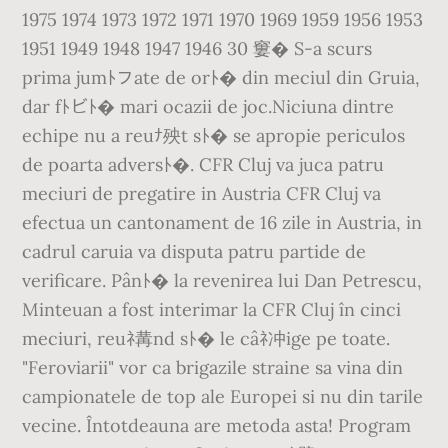
1975 1974 1973 1972 1971 1970 1969 1959 1956 1953
1951 1949 1948 1947 1946 30 窶� S-a scurs
prima jumﾄフate de orﾄ� din meciul din Gruia,
dar fﾄビﾄ� mari ocazii de joc.Niciuna dintre
echipe nu a reuﾅ殃t sﾄ� se apropie periculos
de poarta adversﾄ�. CFR Cluj va juca patru
meciuri de pregatire in Austria CFR Cluj va
efectua un cantonament de 16 zile in Austria, in
cadrul caruia va disputa patru partide de
verificare. Pânﾄ� la revenirea lui Dan Petrescu,
Minteuan a fost interimar la CFR Cluj în cinci
meciuri, reuﾈ冓nd sﾄ� le câﾈ冲ige pe toate.
"Feroviarii" vor ca brigazile straine sa vina din
campionatele de top ale Europei si nu din tarile
vecine. Întotdeauna are metoda asta! Program