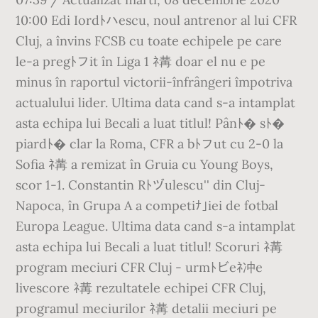
10:00 Edi Iordﾄハescu, noul antrenor al lui CFR
Cluj, a învins FCSB cu toate echipele pe care
le-a pregﾄフit în Liga 1 ﾈ冓 doar el nu e pe
minus în raportul victorii-înfrângeri împotriva
actualului lider. Ultima data cand s-a intamplat
asta echipa lui Becali a luat titlul! Pânﾄ� sﾄ�
piardﾄ� clar la Roma, CFR a bﾄフut cu 2-0 la
Sofia ﾈ冓 a remizat în Gruia cu Young Boys,
scor 1-1. Constantin Rﾄヅulescu'' din Cluj-
Napoca, în Grupa A a competiﾅ｣iei de fotbal
Europa League. Ultima data cand s-a intamplat
asta echipa lui Becali a luat titlul! Scoruri ﾈ冓
program meciuri CFR Cluj - urmﾄビeﾈ冲e
livescore ﾈ冓 rezultatele echipei CFR Cluj,
programul meciurilor ﾈ冓 detalii meciuri pe