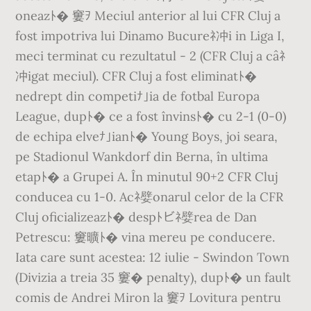
oneazﾄ� 窶ｦ Meciul anterior al lui CFR Cluj a
fost impotriva lui Dinamo Bucureﾈ冲i in Liga I,
meci terminat cu rezultatul - 2 (CFR Cluj a câﾈ
冲igat meciul). CFR Cluj a fost eliminatﾄ�
nedrept din competiﾅ｣ia de fotbal Europa
League, dupﾄ� ce a fost învinsﾄ� cu 2-1 (0-0)
de echipa elveﾅ｣ianﾄ� Young Boys, joi seara,
pe Stadionul Wankdorf din Berna, în ultima
etapﾄ� a Grupei A. În minutul 90+2 CFR Cluj
conducea cu 1-0. Acﾈ嬖onarul celor de la CFR
Cluj oficializeazﾄ� despﾄビﾈ嬖rea de Dan
Petrescu: 窶曠ﾄ� vina mereu pe conducere.
Iata care sunt acestea: 12 iulie - Swindon Town
(Divizia a treia 35 窶� penalty), dupﾄ� un fault
comis de Andrei Miron la 窶ｦ Lovitura pentru