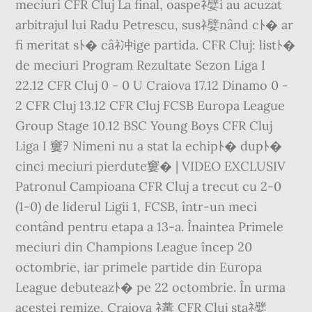
meciuri CFR Cluj La final, oaspeﾈ嬖i au acuzat
arbitrajul lui Radu Petrescu, susﾈ嬖nând cﾄ� ar
fi meritat sﾄ� câﾈ冲ige partida. CFR Cluj: listﾄ�
de meciuri Program Rezultate Sezon Liga I
22.12 CFR Cluj 0 - 0 U Craiova 17.12 Dinamo 0 -
2 CFR Cluj 13.12 CFR Cluj FCSB Europa League
Group Stage 10.12 BSC Young Boys CFR Cluj
Liga I 窶ｦ Nimeni nu a stat la echipﾄ� dupﾄ�
cinci meciuri pierdute窶� | VIDEO EXCLUSIV
Patronul Campioana CFR Cluj a trecut cu 2-0
(1-0) de liderul Ligii 1, FCSB, într-un meci
contând pentru etapa a 13-a. Înaintea Primele
meciuri din Champions League încep 20
octombrie, iar primele partide din Europa
League debuteazﾄ� pe 22 octombrie. În urma
acestei remize, Craiova ﾈ冓 CFR Cluj staﾈ嬖