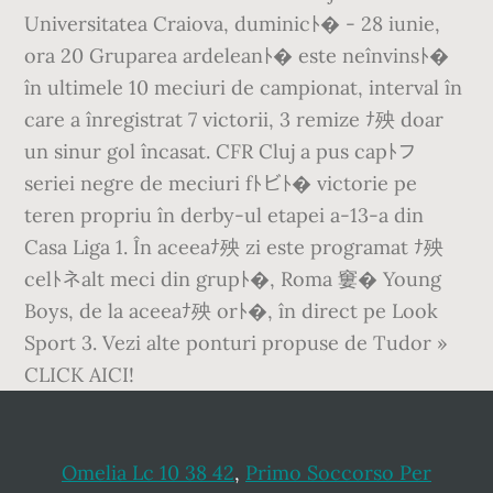
Universitatea Craiova, duminicﾄ� - 28 iunie,
ora 20 Gruparea ardeleanﾄ� este neînvinsﾄ�
în ultimele 10 meciuri de campionat, interval în
care a înregistrat 7 victorii, 3 remize ﾅ殃 doar
un sinur gol încasat. CFR Cluj a pus capﾄフ
seriei negre de meciuri fﾄビﾄ� victorie pe
teren propriu în derby-ul etapei a-13-a din
Casa Liga 1. În aceeaﾅ殃 zi este programat ﾅ殃
celﾄネalt meci din grupﾄ�, Roma 窶� Young
Boys, de la aceeaﾅ殃 orﾄ�, în direct pe Look
Sport 3. Vezi alte ponturi propuse de Tudor »
CLICK AICI!
Omelia Lc 10 38 42
,
Primo Soccorso Per