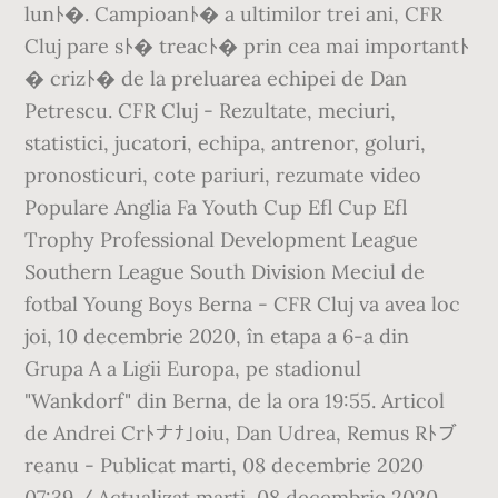
lunﾄ�. Campioanﾄ� a ultimilor trei ani, CFR
Cluj pare sﾄ� treacﾄ� prin cea mai importantﾄ
� crizﾄ� de la preluarea echipei de Dan
Petrescu. CFR Cluj - Rezultate, meciuri,
statistici, jucatori, echipa, antrenor, goluri,
pronosticuri, cote pariuri, rezumate video
Populare Anglia Fa Youth Cup Efl Cup Efl
Trophy Professional Development League
Southern League South Division Meciul de
fotbal Young Boys Berna - CFR Cluj va avea loc
joi, 10 decembrie 2020, în etapa a 6-a din
Grupa A a Ligii Europa, pe stadionul
"Wankdorf" din Berna, de la ora 19:55. Articol
de Andrei Crﾄナﾅ｣oiu, Dan Udrea, Remus Rﾄブ
reanu - Publicat marti, 08 decembrie 2020
07:39 / Actualizat marti, 08 decembrie 2020