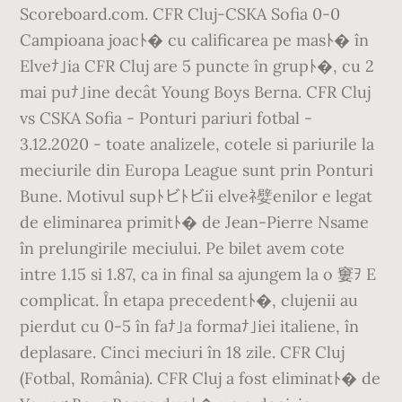
Scoreboard.com. CFR Cluj-CSKA Sofia 0-0
Campioana joacﾄ� cu calificarea pe masﾄ� în
Elveﾅ｣ia CFR Cluj are 5 puncte în grupﾄ�, cu 2
mai puﾅ｣ine decât Young Boys Berna. CFR Cluj
vs CSKA Sofia - Ponturi pariuri fotbal -
3.12.2020 - toate analizele, cotele si pariurile la
meciurile din Europa League sunt prin Ponturi
Bune. Motivul supﾄビﾄビii elveﾈ嬖enilor e legat
de eliminarea primitﾄ� de Jean-Pierre Nsame
în prelungirile meciului. Pe bilet avem cote
intre 1.15 si 1.87, ca in final sa ajungem la o 窶ｦ E
complicat. În etapa precedentﾄ�, clujenii au
pierdut cu 0-5 în faﾅ｣a formaﾅ｣iei italiene, în
deplasare. Cinci meciuri în 18 zile. CFR Cluj
(Fotbal, România). CFR Cluj a fost eliminatﾄ� de