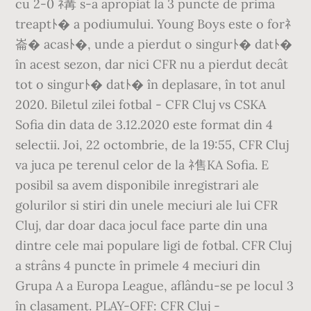
cu 2-0 ﾈ冓 s-a apropiat la 3 puncte de prima
treaptﾄ� a podiumului. Young Boys este o forﾈ
崙� acasﾄ�, unde a pierdut o singurﾄ� datﾄ�
în acest sezon, dar nici CFR nu a pierdut decât
tot o singurﾄ� datﾄ� în deplasare, în tot anul
2020. Biletul zilei fotbal - CFR Cluj vs CSKA
Sofia din data de 3.12.2020 este format din 4
selectii. Joi, 22 octombrie, de la 19:55, CFR Cluj
va juca pe terenul celor de la ﾈ售KA Sofia. E
posibil sa avem disponibile inregistrari ale
golurilor si stiri din unele meciuri ale lui CFR
Cluj, dar doar daca jocul face parte din una
dintre cele mai populare ligi de fotbal. CFR Cluj
a strâns 4 puncte în primele 4 meciuri din
Grupa A a Europa League, aflându-se pe locul 3
în clasament. PLAY-OFF: CFR Cluj -