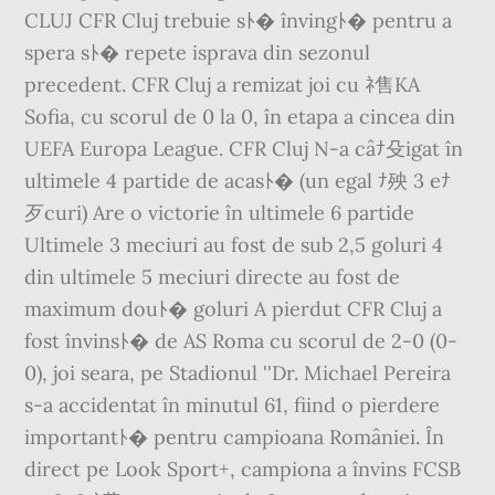
CLUJ CFR Cluj trebuie sﾄ� învingﾄ� pentru a
spera sﾄ� repete isprava din sezonul
precedent. CFR Cluj a remizat joi cu ﾈ售KA
Sofia, cu scorul de 0 la 0, în etapa a cincea din
UEFA Europa League. CFR Cluj N-a câﾅ殳igat în
ultimele 4 partide de acasﾄ� (un egal ﾅ殃 3 eﾅ
歹curi) Are o victorie în ultimele 6 partide
Ultimele 3 meciuri au fost de sub 2,5 goluri 4
din ultimele 5 meciuri directe au fost de
maximum douﾄ� goluri A pierdut CFR Cluj a
fost învinsﾄ� de AS Roma cu scorul de 2-0 (0-
0), joi seara, pe Stadionul ''Dr. Michael Pereira
s-a accidentat în minutul 61, fiind o pierdere
importantﾄ� pentru campioana României. În
direct pe Look Sport+, campiona a învins FCSB