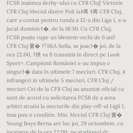
FCSB inaintea derby-ului cu CFR Cluj! Victorie
CFR Cluj Meciul dintre Poli Iaﾈ冓 ﾈ冓 CFR Cluj,
care a contat pentru runda a 12-a din Liga 1, s-a
jucat duminicﾄ�, de la 18:30. Cu CFR Cluj,
FCSB poate rupe un blestem vechi de 6 ani!
CFR Cluj 窶� ﾅ｢SKA Sofia, se joacﾄ� joi, de la
ora 22.00, ﾅ殃 va fi transmis în direct pe Look
Sport+. Campionii României s-au impus o
singurﾄ� data în ultimele 7 meciuri. CFR Cluj, 4
infrangeri in ultimele 5 meciuri. CFR Cluj /
meciuri Cei de la CFR Cluj au anuntat oficial ca
sunt de acord cu solicitarea FCSB de a avea
arbitri straini la meciurile din play-off-ul Ligii 1,
insa pun o conditie. Min. Meciul CFR Cluj 窶�
Young Boys Berna are loc joi, 29 octombrie, cu
începere de la ora 22:00, pe stadionul dr.