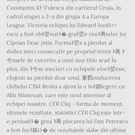
Constantin Rﾄヅulescu din cartierul Gruia, în
cadrul etapei a 2-a din grupa A a Europa
League. Victoria echipei lui Edward Iordﾄハ
escu a fost obﾈ嬖nutﾄ� graﾈ嬖e reuﾈ冓telor lui
Ciprian Deac (min. Formaﾈ嬖a a pierdut al
doilea meci consecutiv pe propriul teren ﾈ冓 ﾈ
兮nsele de cucerire a unui nou titlu scad În
plus, din ﾈ兮se meciuri cu echipele elveﾈ嬖ene,
clujenii au pierdut doar unul. 窶戮onducerea
clubului CSM Resita a ajuns la o înﾈ嫺legere cu
Alin Minteuan, care este noul antrenor al
echipei noastre. CFR Cluj - forma de moment,
ultimele rezultate, statistici CFR Cluj este într-
o perioadﾄ� grea ﾈ冓 plecarea lui Dan Petrescu
a fost forﾈ嫗tﾄ� de rezultatele slabe din ultima