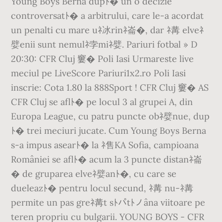
Young Boys Berna dupﾄ� un o decizie
controversatﾄ� a arbitrului, care le-a acordat
un penalti cu mare uﾈ冰rinﾈ崙�, dar ﾈ冓 elveﾈ
嬖enii sunt nemulﾈ孛miﾈ嬖. Pariuri fotbal » D
20:30: CFR Cluj 窶� Poli Iasi Urmareste live
meciul pe LiveScore Pariuri1x2.ro Poli Iasi
inscrie: Cota 1.80 la 888Sport ! CFR Cluj 窶� AS
CFR Cluj se aflﾄ� pe locul 3 al grupei A, din
Europa League, cu patru puncte obﾈ嬖nue, dup
ﾄ� trei meciuri jucate. Cum Young Boys Berna
s-a impus asearﾄ� la ﾈ售KA Sofia, campioana
României se aflﾄ� acum la 3 puncte distanﾈ崙
� de gruparea elveﾈ嬖anﾄ�, cu care se
dueleazﾄ� pentru locul secund, ﾈ冓 nu-ﾈ冓
permite un pas greﾈ冓t sﾄパtﾄノâna viitoare pe
teren propriu cu bulgarii. YOUNG BOYS - CFR