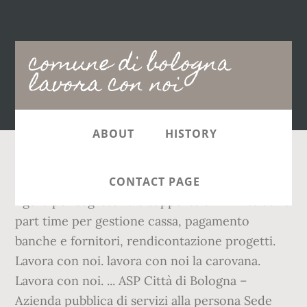
Main
comune di bologna
navigation
lavora con noi
ABOUT
HISTORY
+39 0362 621011 info@latisnc.it. ricerchiamo
CONTACT PAGE
figura per segreteria e supporto amministrativo
part time per gestione cassa, pagamento
banche e fornitori, rendicontazione progetti.
Lavora con noi. lavora con noi la carovana.
Lavora con noi. ... ASP Città di Bologna –
Azienda pubblica di servizi alla persona Sede