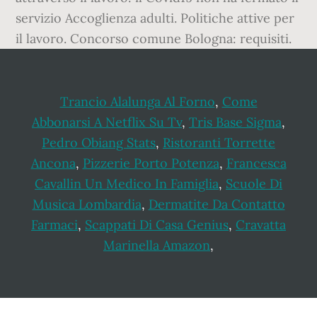
servizio Accoglienza adulti. Politiche attive per
il lavoro. Concorso comune Bologna: requisiti.
Trancio Alalunga Al Forno
,
Come
Abbonarsi A Netflix Su Tv
,
Tris Base Sigma
,
Pedro Obiang Stats
,
Ristoranti Torrette
Ancona
,
Pizzerie Porto Potenza
,
Francesca
Cavallin Un Medico In Famiglia
,
Scuole Di
Musica Lombardia
,
Dermatite Da Contatto
Farmaci
,
Scappati Di Casa Genius
,
Cravatta
Marinella Amazon
,
Footer