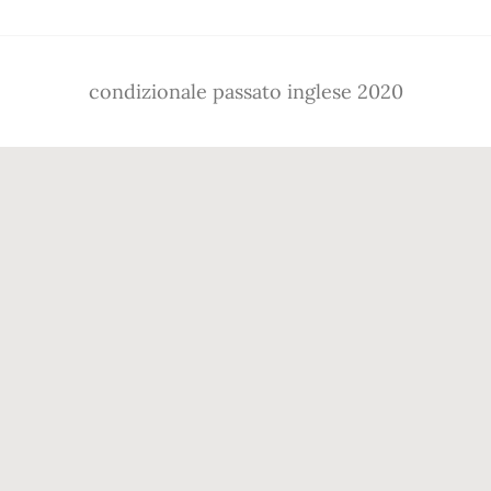
condizionale passato inglese 2020