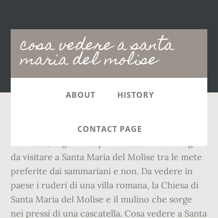
Main
cosa vedere a santa
navigation
maria del molise
ABOUT
HISTORY
Consigli di Viaggio. Visita i migliori punti d'
CONTACT PAGE
interesse, segui e scopri le attrattive e i luoghi
da visitare a Santa Maria del Molise tra le mete
preferite dai sammariani e non. Da vedere in
paese i ruderi di una villa romana, la Chiesa di
Santa Maria del Molise e il mulino che sorge
nei pressi di una cascatella. Cosa vedere a Santa