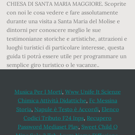
CHIESA DI SANTA MARIA MAGGIORE. Scoprite
con noi le cosa vedere e fare assolutamente
durante una visita a Santa Maria del Molise e
dintorni per conoscere meglio le sue
testimonianze storiche e artistiche, attrazioni e
luoghi turistici di particolare interesse, questa
guida ti potrà essere utile per programmare un
semplice giro turistico o le vacanze..
Musica Per I Morti
,
Www Unife It Scienze
Chimica Attività Didattiche
,
Fc Messina
Storia
,
Napule è Testo è Accordi
,
Elenco
Codici Tributo F24 Inps
,
Recupero
Password Mediaset Play
,
Sweet Child O