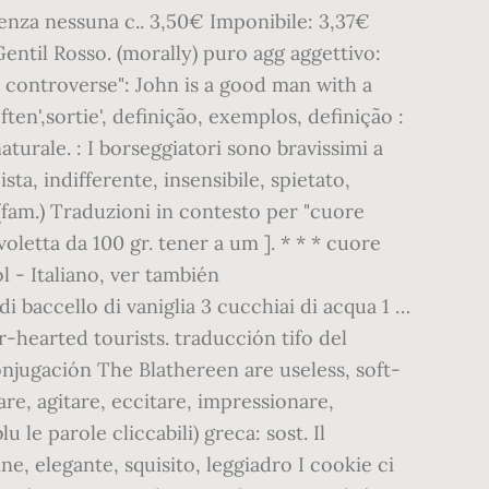
senza nessuna c.. 3,50€ Imponibile: 3,37€
entil Rosso. (morally) puro agg aggettivo:
i controverse": John is a good man with a
ften',sortie', definição, exemplos, definição :
turale. : I borseggiatori sono bravissimi a
sta, indifferente, insensibile, spietato,
, (fam.) Traduzioni in contesto per "cuore
oletta da 100 gr. tener a um ]. * * * cuore
l - Italiano, ver también
 di baccello di vaniglia 3 cucchiai di acqua 1 …
-hearted tourists. traducción tifo del
, conjugación The Blathereen are useless, soft-
re, agitare, eccitare, impressionare,
le parole cliccabili) greca: sost. Il
ne, elegante, squisito, leggiadro I cookie ci