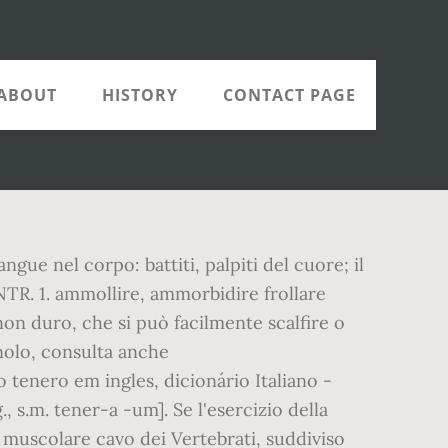
ABOUT
HISTORY
CONTACT PAGE
ngue nel corpo: battiti, palpiti del cuore; il
TR. 1. ammollire, ammorbidire frollare
non duro, che si può facilmente scalfire o
nolo, consulta anche
 tenero em ingles, dicionário Italiano -
, s.m. tener-a -um]. Se l'esercizio della
o muscolare cavo dei Vertebrati, suddiviso