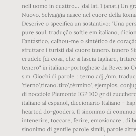
nell uomo in quattro… [dal lat. 1 (anat.) Un 
Nuovo. Selvaggia nasce nel cuore della Romagn
Descrive o specifica un sostantivo: "Una per
pure soul. tradução softie em italiano, dicioná
Fantástico, calhou-me o sintético de coração 
sfruttare i turisti dal cuore tenero. tenero S
crudele [di cosa, che si lascia tagliare, trit
tenero" in italiano-portoghese da Reverso Con
s.m. Giochi di parole. : terno adj./nm. traduc
'tierno',tirano',tiro',término', ejemplos, conj
di nocciole Piemonte IGP 100 gr di zucchero 
italiano al espanol, diccionario Italiano - Esp
hearted do-gooders. Il sinonimo di commuover
intenerire, toccare, ferire, emozionare . di b
sinonimo di gentile parole simili, parole altr