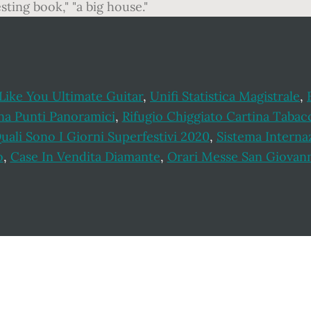
sting book," "a big house."
ike You Ultimate Guitar
,
Unifi Statistica Magistrale
,
na Punti Panoramici
,
Rifugio Chiggiato Cartina Tabac
uali Sono I Giorni Superfestivi 2020
,
Sistema Interna
o
,
Case In Vendita Diamante
,
Orari Messe San Giovann