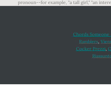
pronoun--for example, "a tall girl," "an intere
Chords Someone L
Ramblers
,
Vien
Cocker Prezzi
,
Q
Riassunt
Footer