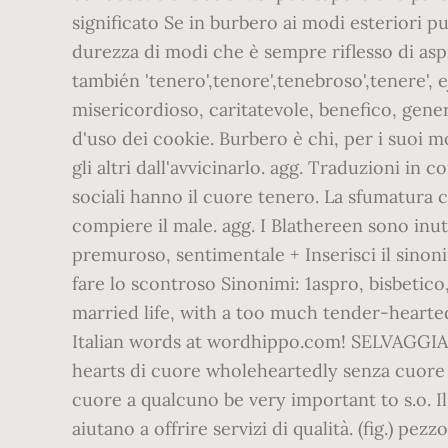
significato Se in burbero ai modi esteriori 
durezza di modi che è sempre riflesso di aspr
también 'tenero',tenore',tenebroso',tenere'
misericordioso, caritatevole, benefico, gener
d'uso dei cookie. Burbero è chi, per i suoi mo
gli altri dall'avvicinarlo. agg. Traduzioni in 
sociali hanno il cuore tenero. La sfumatura ch
compiere il male. agg. I Blathereen sono inuti
premuroso, sentimentale + Inserisci il sino
fare lo scontroso Sinonimi: 1aspro, bisbetico,
married life, with a too much tender-hearte
Italian words at wordhippo.com! SELVAGGI
hearts di cuore wholeheartedly senza cuore he
cuore a qualcuno be very important to s.o. Il 
aiutano a offrire servizi di qualità. (fig.) pe