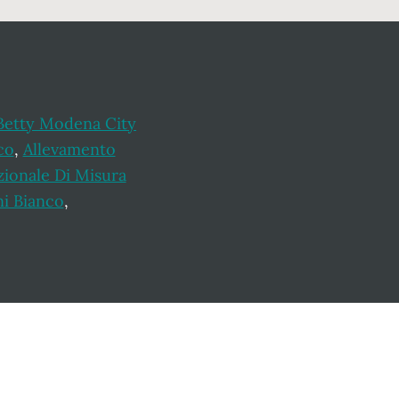
Betty Modena City
co
,
Allevamento
zionale Di Misura
i Bianco
,