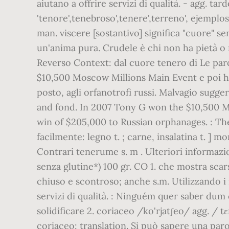
aiutano a offrire servizi di qualità. - agg. ta
'tenore',tenebroso',tenere',terreno', ejem
man. viscere [sostantivo] significa "cuore" s
un'anima pura. Crudele è chi non ha pietà o r
Reverso Context: dal cuore tenero di Le paro
$10,500 Moscow Millions Main Event e poi ha
posto, agli orfanotrofi russi. Malvagio sugge
and fond. In 2007 Tony G won the $10,500 Mo
win of $205,000 to Russian orphanages. : The s
facilmente: legno t. ; carne, insalatina t. ] m
Contrari tenerume s. m . Ulteriori informazi
senza glutine*) 100 gr. CO 1. che mostra sca
chiuso e scontroso; anche s.m. Utilizzando i n
servizi di qualità. : Ninguém quer saber du
solidificare 2. coriaceo /ko'rjatʃeo/ agg. / tɛ
coriaceo: translation. Si può sapere una par