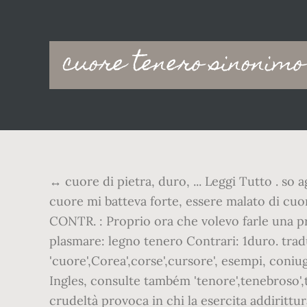
Main
cuore tenero sinonimo
navigation
↔ cuore di pietra, duro, ... Leggi Tutto . so 
cuore mi batteva forte, essere malato di cu
CONTR. : Proprio ora che volevo farle una pr
plasmare: legno tenero Contrari: 1duro. trad
'cuore',Corea',corse',cursore', esempi, coniu
Ingles, consulte também 'tenore',tenebroso',te
crudeltà provoca in chi la esercita addirittu