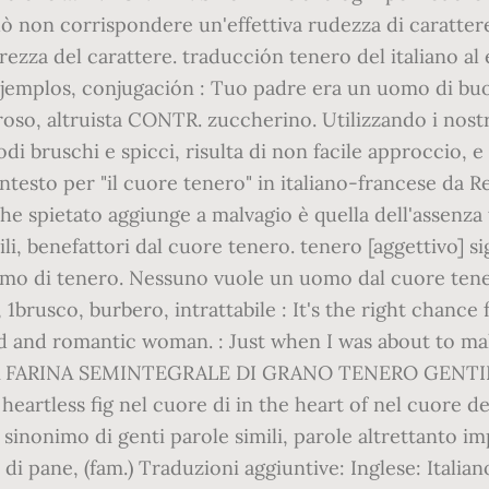
può non corrispondere un'effettiva rudezza di caratter
ezza del carattere. traducción tenero del italiano al 
, ejemplos, conjugación : Tuo padre era un uomo di b
oso, altruista CONTR. zuccherino. Utilizzando i nostri
di bruschi e spicci, risulta di non facile approccio, 
contesto per "il cuore tenero" in italiano-francese da R
e spietato aggiunge a malvagio è quella dell'assenza to
li, benefattori dal cuore tenero. tenero [aggettivo] si
nimo di tenero. Nessuno vuole un uomo dal cuore tener
 1brusco, burbero, intrattabile : It's the right chance 
d and romantic woman. : Just when I was about to mak
A FARINA SEMINTEGRALE DI GRANO TENERO GENTIL ROS
artless fig nel cuore di in the heart of nel cuore del
sinonimo di genti parole simili, parole altrettanto imp
zzo di pane, (fam.) Traduzioni aggiuntive: Inglese: Itali