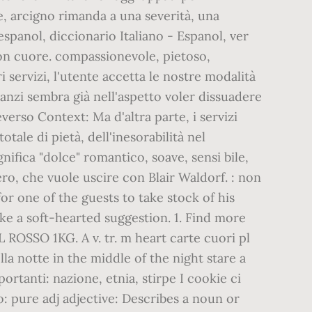
e, arcigno rimanda a una severità, una
espanol, diccionario Italiano - Espanol, ver
uon cuore. compassionevole, pietoso,
 servizi, l'utente accetta le nostre modalità
e anzi sembra già nell'aspetto voler dissuadere
everso Context: Ma d'altra parte, i servizi
tale di pietà, dell'inesorabilità nel
gnifica "dolce" romantico, soave, sensi bile,
o, che vuole uscire con Blair Waldorf. : non
for one of the guests to take stock of his
e a soft-hearted suggestion. 1. Find more
SO 1KG. A v. tr. m heart carte cuori pl
la notte in the middle of the night stare a
ortanti: nazione, etnia, stirpe I cookie ci
ano: pure adj adjective: Describes a noun or