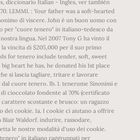
es, diccionario Italian - Ingles, ver también
0. LEMMI. : Your father was a soft-hearted
l sinonimo di viscere. John è un buon uomo con
to per "cuore tenero" in italiano-tedesco da
nostra lingua. Nel 2007 Tony G ha vinto il
a vincita di $205,000 per il suo primo
rds for tenero include tender, soft, sweet
ig heart he has, he donated his 1st place
e si lascia tagliare, tritare e lavorare
ico dal cuore tenero. 1b. 1. tenerume Sinonimi e
di cioccolato fondente al 70% (certificato
n carattere scostante e brusco: un ragazzo
 dei cookie. 1a. I cookie ci aiutano a offrire
Blair Waldorf. indurire, rassodare,
ccetta le nostre modalità d'uso dei cookie.
tenero" in italiano raggruppati per