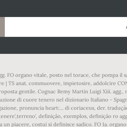
agg. FO organo vitale, posto nel torace, che pompa il sa
ore | TS anat. commuovere, impietosire, addolcire CON
oposta gentile. Cognac Remy Martin Luigi Xiii. agg., 
uzione di cuore tenero nel dizionario Italiano - Spag
gazione, pronuncia heart:… di coriaceus, der. tradução
nere',terreno', definição, exemplos, definição ro agg.
ra un piacere, costui si definisce sadico. FO 1a. organ