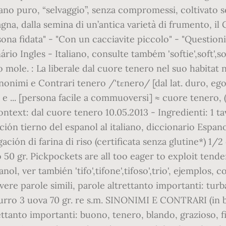
grano puro, “selvaggio”, senza compromessi, coltivato 
a, dalla semina di un’antica varietà di frumento, il G
sona fidata" - "Con un cacciavite piccolo" - "Question
rio Ingles - Italiano, consulte também 'softie',soft',so
mole. : La liberale dal cuore tenero nel suo habitat na
inonimi e Contrari tenero /'tɛnero/ [dal lat. duro, egoi
are e ... [persona facile a commuoversi] ≈ cuore tenero
text: dal cuore tenero 10.05.2013 - Ingredienti: 1 tav
ción tierno del espanol al italiano, diccionario Espano
ugación di farina di riso (certificata senza glutine*) 1/2
50 gr. Pickpockets are all too eager to exploit tender
anol, ver también 'tifo',tifone',tifoso',trio', ejemplos
e parole simili, parole altrettanto importanti: turba
urro 3 uova 70 gr. re s.m. SINONIMI E CONTRARI (in blu 
ettanto importanti: buono, tenero, blando, grazioso, fi