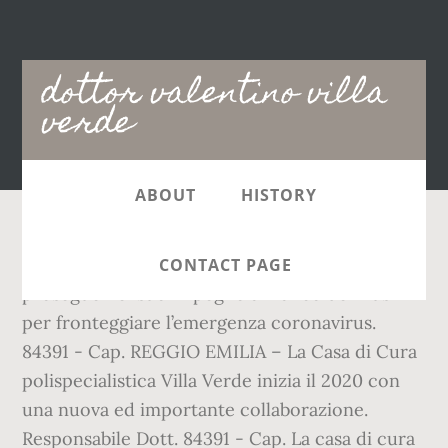
Main
dottor valentino villa
navigation
verde
ABOUT
HISTORY
REGGIO EMILIA – La clinica privata Villa Verde
CONTACT PAGE
prosegue nel suo impegno al fianco dell’Ausl
per fronteggiare l’emergenza coronavirus.
84391 - Cap. REGGIO EMILIA – La Casa di Cura
polispecialistica Villa Verde inizia il 2020 con
una nuova ed importante collaborazione.
Responsabile Dott. 84391 - Cap. La casa di cura