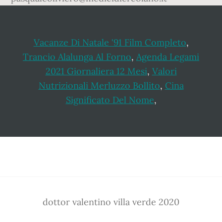
Vacanze Di Natale '91 Film Completo
,
Trancio Alalunga Al Forno
,
Agenda Legami
2021 Giornaliera 12 Mesi
,
Valori
Nutrizionali Merluzzo Bollito
,
Cina
Significato Del Nome
,
Footer
dottor valentino villa verde 2020