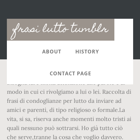
Main
frasi lutto tumblr
navigation
ABOUT
HISTORY
CONTACT PAGE
Bisogna fare molta attenzione alle parole e al
modo in cui ci rivolgiamo a lui o lei. Raccolta di
frasi di condoglianze per lutto da inviare ad
amici e parenti, di tipo religioso o formale.La
vita, si sa, riserva anche momenti molto tristi ai
quali nessuno può sottrarsi. Ho già tutto ciò
che serve,tranne la cosa che voglio davvero.