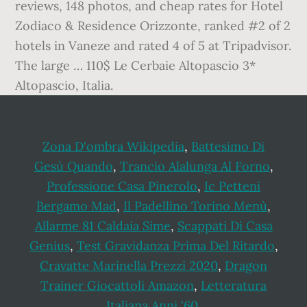
reviews, 148 photos, and cheap rates for Hotel
Zodiaco & Residence Orizzonte, ranked #2 of 2
hotels in Vaneze and rated 4 of 5 at Tripadvisor.
The large … 110$ Le Cerbaie Altopascio 3*
Altopascio, Italia.
Zona D'ombra Wikipedia
,
Battesimo Di
Gesù Quando
,
Trancio Alalunga Al Forno
,
Professione Casa Pinerolo
,
Ic Petteni
Bergamo Mad
,
Il Padellino Torino Menù
,
Allarme 81 Caldaia Sime
,
Scappati Di Casa
Genius
,
Test Gravidanza Prima Del Ritardo
,
Cravatte Marinella Prezzi 2020
,
Dragon
Trainer Giocattoli Amazon
,
Letteratura
Italiana Anni '60
,