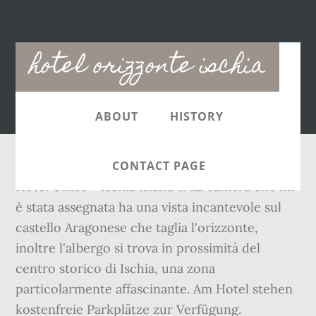
Main
hotel orizzonte ischia
navigation
ABOUT
HISTORY
CONTACT PAGE
Hotel Ulisse - Ischia Island ... La camera che mi
è stata assegnata ha una vista incantevole sul
castello Aragonese che taglia l'orizzonte,
inoltre l'albergo si trova in prossimità del
centro storico di Ischia, una zona
particolarmente affascinante. Am Hotel stehen
kostenfreie Parkplätze zur Verfügung.