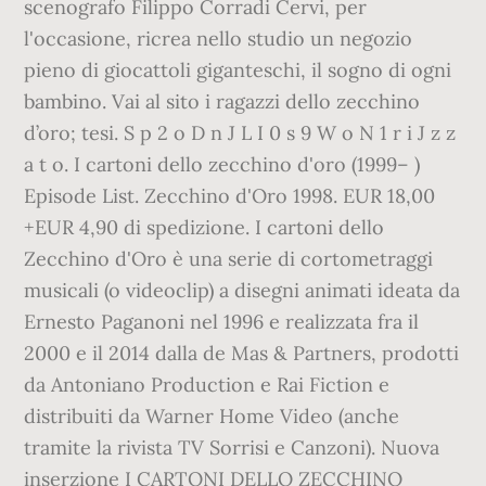
scenografo Filippo Corradi Cervi, per
l'occasione, ricrea nello studio un negozio
pieno di giocattoli giganteschi, il sogno di ogni
bambino. Vai al sito i ragazzi dello zecchino
d’oro; tesi. S p 2 o D n J L I 0 s 9 W o N 1 r i J z z
a t o. I cartoni dello zecchino d'oro (1999– )
Episode List. Zecchino d'Oro 1998. EUR 18,00
+EUR 4,90 di spedizione. I cartoni dello
Zecchino d'Oro è una serie di cortometraggi
musicali (o videoclip) a disegni animati ideata da
Ernesto Paganoni nel 1996 e realizzata fra il
2000 e il 2014 dalla de Mas & Partners, prodotti
da Antoniano Production e Rai Fiction e
distribuiti da Warner Home Video (anche
tramite la rivista TV Sorrisi e Canzoni). Nuova
inserzione I CARTONI DELLO ZECCHINO