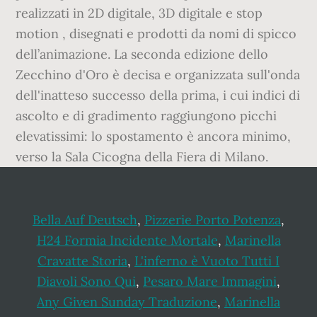
realizzati in 2D digitale, 3D digitale e stop
motion , disegnati e prodotti da nomi di spicco
dell’animazione. La seconda edizione dello
Zecchino d'Oro è decisa e organizzata sull'onda
dell'inatteso successo della prima, i cui indici di
ascolto e di gradimento raggiungono picchi
elevatissimi: lo spostamento è ancora minimo,
verso la Sala Cicogna della Fiera di Milano.
Bella Auf Deutsch
,
Pizzerie Porto Potenza
,
H24 Formia Incidente Mortale
,
Marinella
Cravatte Storia
,
L'inferno è Vuoto Tutti I
Diavoli Sono Qui
,
Pesaro Mare Immagini
,
Any Given Sunday Traduzione
,
Marinella