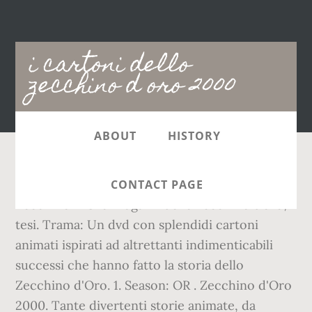
Main
i cartoni dello
navigation
zecchino d oro 2000
ABOUT
HISTORY
Nome del Torrent: I Cartoni Animati Dello
CONTACT PAGE
Zecchino D'Oro i ragazzi dello zecchino d’oro;
tesi. Trama: Un dvd con splendidi cartoni
animati ispirati ad altrettanti indimenticabili
successi che hanno fatto la storia dello
Zecchino d'Oro. 1. Season: OR . Zecchino d'Oro
2000. Tante divertenti storie animate, da