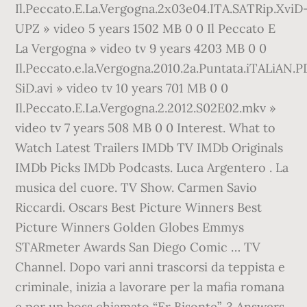
Il.Peccato.E.La.Vergogna.2x03e04.ITA.SATRip.XviD
UPZ » video 5 years 1502 MB 0 0 Il Peccato E
La Vergogna » video tv 9 years 4203 MB 0 0
Il.Peccato.e.la.Vergogna.2010.2a.Puntata.iTALiAN.
SiD.avi » video tv 10 years 701 MB 0 0
Il.Peccato.E.La.Vergogna.2.2012.S02E02.mkv »
video tv 7 years 508 MB 0 0 Interest. What to
Watch Latest Trailers IMDb TV IMDb Originals
IMDb Picks IMDb Podcasts. Luca Argentero . La
musica del cuore. TV Show. Carmen Savio
Riccardi. Oscars Best Picture Winners Best
Picture Winners Golden Globes Emmys
STARmeter Awards San Diego Comic … TV
Channel. Dopo vari anni trascorsi da teppista e
criminale, inizia a lavorare per la mafia romana
e per un boss chiamato “Er Bisonte”. 3 Answers.