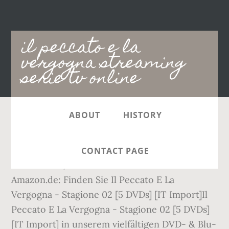
Main
il peccato e la
navigation
vergogna streaming
serie tv online
ABOUT
HISTORY
Dove posso rivedere il peccato e la vergogna
dal momento che megavideo non va più? TV
CONTACT PAGE
Show. Roma, età fascista. Movie Theater. Artist .
Amazon.de: Finden Sie Il Peccato E La
Vergogna - Stagione 02 [5 DVDs] [IT Import]Il
Peccato E La Vergogna - Stagione 02 [5 DVDs]
[IT Import] in unserem vielfältigen DVD- & Blu-