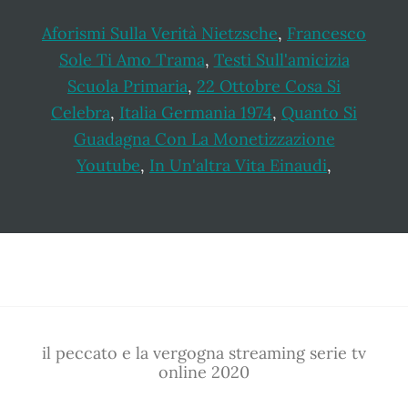
Aforismi Sulla Verità Nietzsche
,
Francesco
Sole Ti Amo Trama
,
Testi Sull'amicizia
Scuola Primaria
,
22 Ottobre Cosa Si
Celebra
,
Italia Germania 1974
,
Quanto Si
Guadagna Con La Monetizzazione
Youtube
,
In Un'altra Vita Einaudi
,
Footer
il peccato e la vergogna streaming serie tv
online 2020