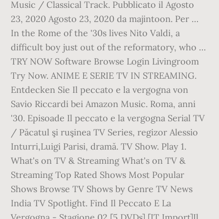
Music / Classical Track. Pubblicato il Agosto
23, 2020 Agosto 23, 2020 da majintoon. Per …
In the Rome of the '30s lives Nito Valdi, a
difficult boy just out of the reformatory, who …
TRY NOW Software Browse Login Livingroom
Try Now. ANIME E SERIE TV IN STREAMING.
Entdecken Sie Il peccato e la vergogna von
Savio Riccardi bei Amazon Music. Roma, anni
'30. Episoade Il peccato e la vergogna Serial TV
/ Păcatul şi ruşinea TV Series, regizor Alessio
Inturri,Luigi Parisi, dramă. TV Show. Play 1.
What's on TV & Streaming What's on TV &
Streaming Top Rated Shows Most Popular
Shows Browse TV Shows by Genre TV News
India TV Spotlight. Find Il Peccato E La
Vergogna - Stagione 02 [5 DVDs] [IT Import]Il