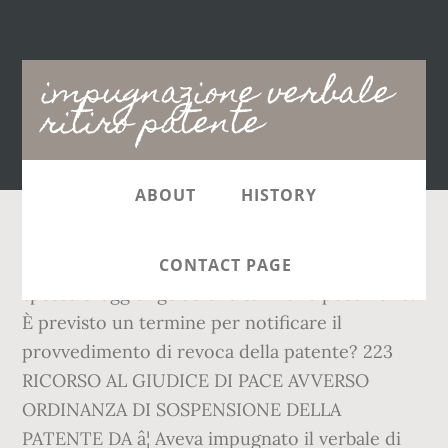
Main
impugnazione verbale
navigation
ritiro patente
ABOUT
HISTORY
Si tratta di una sanzione accessoria, che molto
CONTACT PAGE
spesso si aggiunge ad una sanzione pecuniaria.
È previsto un termine per notificare il
provvedimento di revoca della patente? 223
RICORSO AL GIUDICE DI PACE AVVERSO
ORDINANZA DI SOSPENSIONE DELLA
PATENTE DA â¦ Aveva impugnato il verbale di