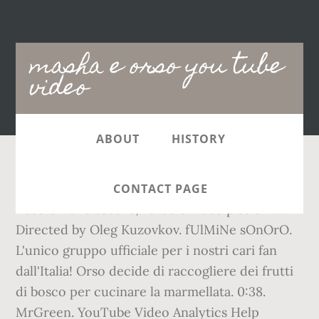
Main
masha e orso you tube
navigation
video
ABOUT
HISTORY
Get your team aligned with all the tools you
CONTACT PAGE
need on one secure, reliable video platform.
Directed by Oleg Kuzovkov. fUlMiNe sOnOrO.
L'unico gruppo ufficiale per i nostri cari fan
dall'Italia! Orso decide di raccogliere dei frutti
di bosco per cucinare la marmellata. 0:38.
MrGreen. YouTube Video Analytics Help