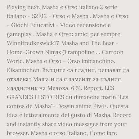
Playing next. Masha e Orso italiano 2 serie
italiano - S2E12 - Orso e Masha . Masha e Orso
- Giochi Educativi - Video recensione e
gameplay . Masha e Orso: amici per sempre.
Winnifredkeswick17. Masha and The Bear -
Home-Grown Ninjas (Trampoline … Cartoon
World. Masha e Orso - Orso imbianchino.
Kikaninchen. Вълците са гладни, решават да
отвлекат Маша и да я заменят за пълния
хладилник на Мечока. 6:51. Report. LES
GRANDES HISTOIRES du dimanche matin "Les
contes de Masha"- Dessin animé Piwi+. Questa
idea è letteralmente del gusto di Masha. Record
and instantly share video messages from your
browser. Masha e orso Italiano, Come fare