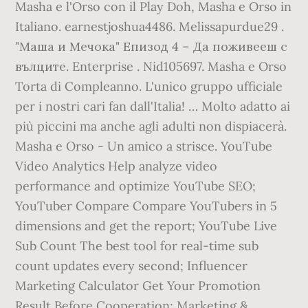
Masha e l'Orso con il Play Doh, Masha e Orso in
Italiano. earnestjoshua4486. Melissapurdue29 .
"Маша и Мечока" Епизод 4 – Да поживееш с
вълците. Enterprise . Nid105697. Masha e Orso
Torta di Compleanno. L'unico gruppo ufficiale
per i nostri cari fan dall'Italia! … Molto adatto ai
più piccini ma anche agli adulti non dispiacerà.
Masha e Orso - Un amico a strisce. YouTube
Video Analytics Help analyze video
performance and optimize YouTube SEO;
YouTuber Compare Compare YouTubers in 5
dimensions and get the report; YouTube Live
Sub Count The best tool for real-time sub
count updates every second; Influencer
Marketing Calculator Get Your Promotion
Result Before Cooperation; Marketing &