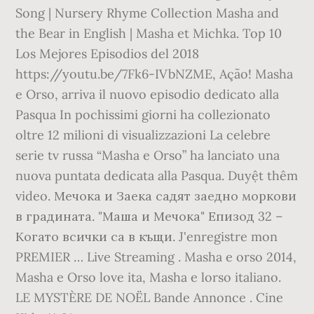
Song | Nursery Rhyme Collection Masha and
the Bear in English | Masha et Michka. Top 10
Los Mejores Episodios del 2018
https://youtu.be/7Fk6-IVbNZME, Ação! Masha
e Orso, arriva il nuovo episodio dedicato alla
Pasqua In pochissimi giorni ha collezionato
oltre 12 milioni di visualizzazioni La celebre
serie tv russa “Masha e Orso” ha lanciato una
nuova puntata dedicata alla Pasqua. Duyệt thêm
video. Мечока и Заека садят заедно моркови
в градината. "Маша и Мечока" Епизод 32 –
Когато всички са в къщи. J'enregistre mon
PREMIER … Live Streaming . Masha e orso 2014,
Masha e Orso love ita, Masha e lorso italiano.
LE MYSTÈRE DE NOËL Bande Annonce . Cine