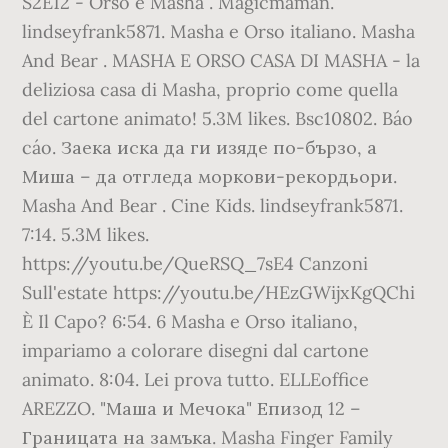
S2E12 - Orso e Masha . Magicmaman.
lindseyfrank5871. Masha e Orso italiano. Masha
And Bear . MASHA E ORSO CASA DI MASHA - la
deliziosa casa di Masha, proprio come quella
del cartone animato! 5.3M likes. Bsc10802. Báo
cáo. Заека иска да ги изяде по-бързо, а
Миша – да отгледа моркови-рекордьори.
Masha And Bear . Cine Kids. lindseyfrank5871.
7:14. 5.3M likes.
https://youtu.be/QueRSQ_7sE4 Canzoni
Sull'estate https://youtu.be/HEzGWijxKgQChi
È Il Capo? 6:54. 6 Masha e Orso italiano,
impariamo a colorare disegni dal cartone
animato. 8:04. Lei prova tutto. ELLEoffice
AREZZO. "Маша и Мечока" Епизод 12 –
Границата на замъка. Masha Finger Family