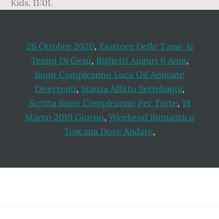
Kids. 11:01.
26 Ottobre 2020
,
Esattore Delle Tasse Ai
Tempi Di Gesù
,
Biglietti Auguri 6 Anni
,
Buon Compleanno Luca Gif Animate
Divertenti
,
Stanza Affitto Settebagni
,
Scritta Buon Compleanno Per Torte
,
18
Marzo 2019 Giorno
,
Weekend Romantico
Toscana Dove Andare
,
Footer