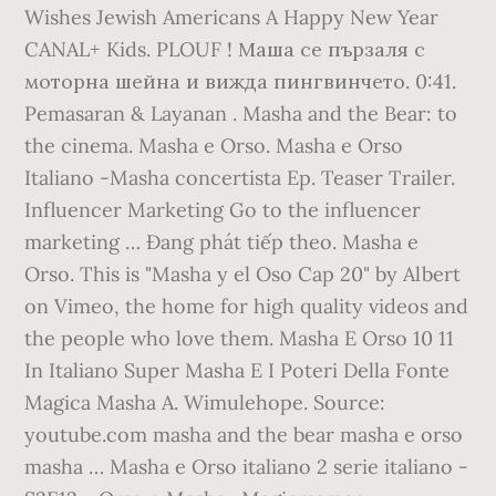
Wishes Jewish Americans A Happy New Year
CANAL+ Kids. PLOUF ! Маша се пързаля с
моторна шейна и вижда пингвинчето. 0:41.
Pemasaran & Layanan . Masha and the Bear: to
the cinema. Masha e Orso. Masha e Orso
Italiano -Masha concertista Ep. Teaser Trailer.
Influencer Marketing Go to the influencer
marketing … Đang phát tiếp theo. Masha e
Orso. This is "Masha y el Oso Cap 20" by Albert
on Vimeo, the home for high quality videos and
the people who love them. Masha E Orso 10 11
In Italiano Super Masha E I Poteri Della Fonte
Magica Masha A. Wimulehope. Source:
youtube.com masha and the bear masha e orso
masha … Masha e Orso italiano 2 serie italiano -