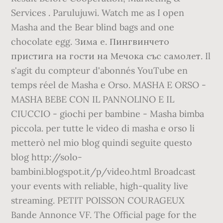
Services . Parulujuwi. Watch me as I open
Masha and the Bear blind bags and one
chocolate egg. Зима е. Пингвинчето
пристига на гости на Мечока със самолет. Il
s'agit du compteur d'abonnés YouTube en
temps réel de Masha e Orso. MASHA E ORSO -
MASHA BEBE CON IL PANNOLINO E IL
CIUCCIO - giochi per bambine - Masha bimba
piccola. per tutte le video di masha e orso li
metterò nel mio blog quindi seguite questo
blog http://solo-
bambini.blogspot.it/p/video.html Broadcast
your events with reliable, high-quality live
streaming. PETIT POISSON COURAGEUX
Bande Annonce VF. The Official page for the