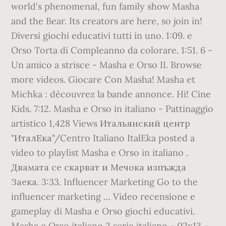
world's phenomenal, fun family show Masha
and the Bear. Its creators are here, so join in!
Diversi giochi educativi tutti in uno. 1:09. e
Orso Torta di Compleanno da colorare. 1:51. 6 -
Un amico a strisce - Masha e Orso II. Browse
more videos. Giocare Con Masha! Masha et
Michka : découvrez la bande annonce. Hi! Cine
Kids. 7:12. Masha e Orso in italiano - Pattinaggio
artistico 1,428 Views Итальянский центр
"ИталЕка"/Centro Italiano ItalEka posted a
video to playlist Masha e Orso in italiano .
Двамата се скарват и Мечока изпъжда
Заека. 3:33. Influencer Marketing Go to the
influencer marketing … Video recensione e
gameplay di Masha e Orso giochi educativi.
Masha e Orso italiano 2 serie italiano - 02x13 -