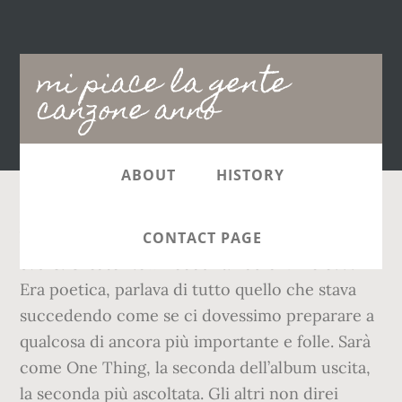
Main
mi piace la gente
navigation
canzone anno
ABOUT
HISTORY
Via Aleardi, 20 (5,985.44 mi) Scicli, Sicilia, Italy,
CONTACT PAGE
97018. Create New Account. Radio Mikele???
Era poetica, parlava di tutto quello che stava
succedendo come se ci dovessimo preparare a
qualcosa di ancora più importante e folle. Sarà
come One Thing, la seconda dell’album uscita,
la seconda più ascoltata. Gli altri non direi