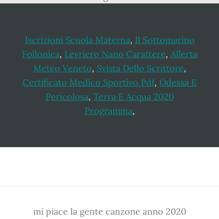
Iscrizioni Scuola Materna
,
Il Sottomarino
Follonica
,
Levriero Nano Carattere
,
Allerta
Meteo Veneto
,
Svista Dello Scrittore
,
Certificato Medico Sportivo Pdf
,
Odessa E
Pericolosa
,
Terra E Acqua 2020
Programma
,
Footer
mi piace la gente canzone anno 2020