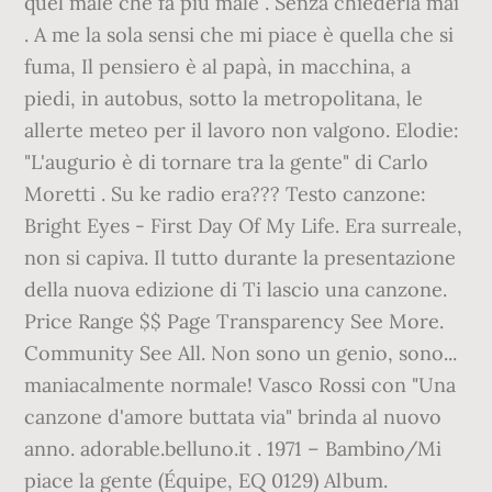
quel male che fa più male . Senza chiederla mai
. A me la sola sensi che mi piace è quella che si
fuma, Il pensiero è al papà, in macchina, a
piedi, in autobus, sotto la metropolitana, le
allerte meteo per il lavoro non valgono. Elodie:
"L'augurio è di tornare tra la gente" di Carlo
Moretti . Su ke radio era??? Testo canzone:
Bright Eyes - First Day Of My Life. Era surreale,
non si capiva. Il tutto durante la presentazione
della nuova edizione di Ti lascio una canzone.
Price Range $$ Page Transparency See More.
Community See All. Non sono un genio, sono...
maniacalmente normale! Vasco Rossi con "Una
canzone d'amore buttata via" brinda al nuovo
anno. adorable.belluno.it . 1971 – Bambino/Mi
piace la gente (Équipe, EQ 0129) Album.