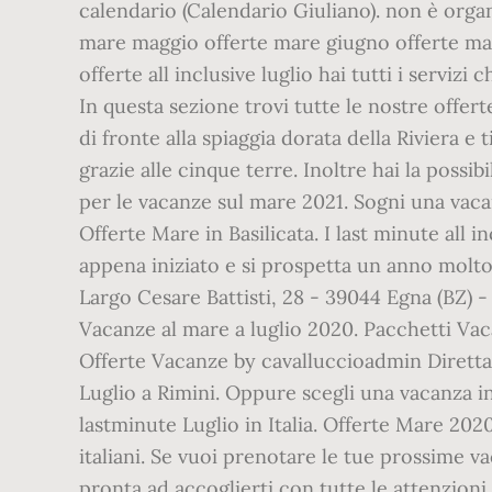
calendario (Calendario Giuliano). non è organi
mare maggio offerte mare giugno offerte mare
offerte all inclusive luglio hai tutti i servizi
In questa sezione trovi tutte le nostre offert
di fronte alla spiaggia dorata della Riviera e 
grazie alle cinque terre. Inoltre hai la possi
per le vacanze sul mare 2021. Sogni una vaca
Offerte Mare in Basilicata. I last minute all
appena iniziato e si prospetta un anno molto 
Largo Cesare Battisti, 28 - 39044 Egna (BZ) - 
Vacanze al mare a luglio 2020. Pacchetti V
Offerte Vacanze by cavalluccioadmin Direttame
Luglio a Rimini. Oppure scegli una vacanza in
lastminute Luglio in Italia. Offerte Mare 2020:
italiani. Se vuoi prenotare le tue prossime 
pronta ad accoglierti con tutte le attenzioni