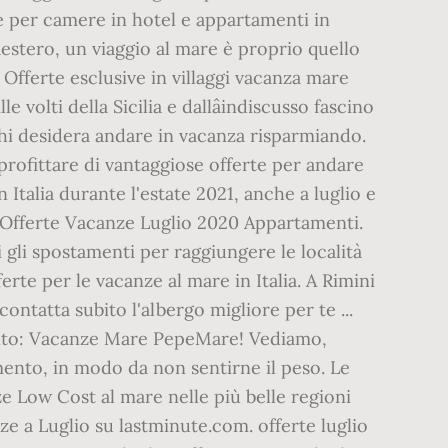
te per camere in hotel e appartamenti in
lâestero, un viaggio al mare è proprio quello
Offerte esclusive in villaggi vacanza mare
 volti della Sicilia e dallâindiscusso fascino
 chi desidera andare in vacanza risparmiando.
rofittare di vantaggiose offerte per andare
 Italia durante l'estate 2021, anche a luglio e
te. Offerte Vacanze Luglio 2020 Appartamenti.
 gli spostamenti per raggiungere le località
te per le vacanze al mare in Italia. A Rimini
ontatta subito l'albergo migliore per te ...
o sito: Vacanze Mare PepeMare! Vediamo,
gamento, in modo da non sentirne il peso. Le
 Low Cost al mare nelle più belle regioni
nze a Luglio su lastminute.com. offerte luglio