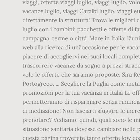
viaggi, offerte viaggi luglio, viaggi luglio, vo
vacanze luglio, viaggi Caraibi luglio, viaggi e
direttamente la struttura! Trova le migliori 
luglio con i bambini: pacchetti e offerte di 
campagna, terme o città. Mare in Italia: lâ
web alla ricerca di unâoccasione per le vacanz
piacere di accogliervi nei suoi locali comple
trascorrere vacanze da sogno a prezzi stracc
volo le offerte che saranno proposte. Sira Re
Portogreco. ... Scegliere la Puglia come meta 
promozioni per la tua vacanza in Italia Le of
permetteranno di risparmiare senza rinuncia
di mediazione! Non lasciarti sfuggire le incr
prenotare? Vediamo, quindi, quali sono le mig
situazione sanitaria dovesse cambiare nelle 
questa pagina troverete tante offerte low cost 