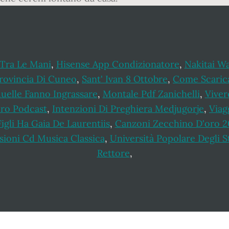
 Tra Le Mani
,
Hisense App Condizionatore
,
Nakitai W
Provincia Di Cuneo
,
Sant' Ivan 8 Ottobre
,
Come Scaric
uelle Fanno Ingrassare
,
Montale Pdf Zanichelli
,
Viver
ero Podcast
,
Intenzioni Di Preghiera Medjugorje
,
Viag
igli Ha Gaia De Laurentiis
,
Canzoni Zecchino D'oro 2
ioni Cd Musica Classica
,
Università Popolare Degli St
Rettore
,