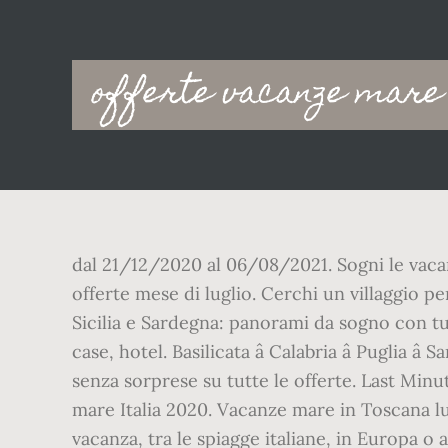
Main
offerte vacanze mare 
navigation
dal 21/12/2020 al 06/08/2021. Sogni le vacan
offerte mese di luglio. Cerchi un villaggio pe
Sicilia e Sardegna: panorami da sogno con tutti
case, hotel. Basilicata â Calabria â Puglia â
senza sorprese su tutte le offerte. Last Minut
mare Italia 2020. Vacanze mare in Toscana lug
vacanza, tra le spiagge italiane, in Europa o 