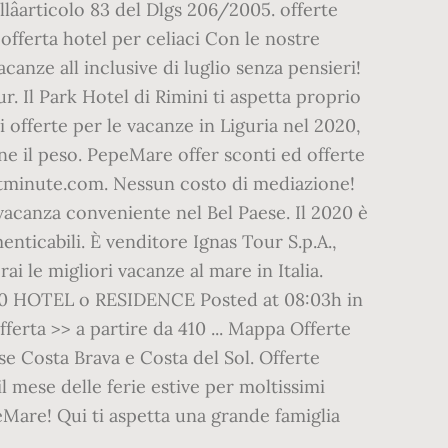
lâarticolo 83 del Dlgs 206/2005. offerte
fferta hotel per celiaci Con le nostre
vacanze all inclusive di luglio senza pensieri!
r. Il Park Hotel di Rimini ti aspetta proprio
ri offerte per le vacanze in Liguria nel 2020,
rne il peso. PepeMare offer sconti ed offerte
astminute.com. Nessun costo di mediazione!
 vacanza conveniente nel Bel Paese. Il 2020 è
nticabili. È venditore Ignas Tour S.p.A.,
ai le migliori vacanze al mare in Italia.
020 HOTEL o RESIDENCE Posted at 08:03h in
ferta >> a partire da 410 ... Mappa Offerte
se Costa Brava e Costa del Sol. Offerte
il mese delle ferie estive per moltissimi
eMare! Qui ti aspetta una grande famiglia