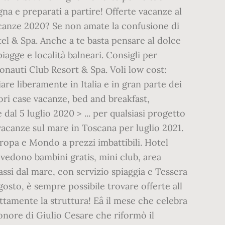
gna e preparati a partire! Offerte vacanze al
vacanze 2020? Se non amate la confusione di
tel & Spa. Anche a te basta pensare al dolce
iagge e località balneari. Consigli per
gonauti Club Resort & Spa. Voli low cost:
re liberamente in Italia e in gran parte dei
iori case vacanze, bed and breakfast,
dal 5 luglio 2020 > ... per qualsiasi progetto
vacanze sul mare in Toscana per luglio 2021.
Europa e Mondo a prezzi imbattibili. Hotel
evedono bambini gratis, mini club, area
assi dal mare, con servizio spiaggia e Tessera
osto, è sempre possibile trovare offerte all
tamente la struttura! Eâ il mese che celebra
onore di Giulio Cesare che riformò il