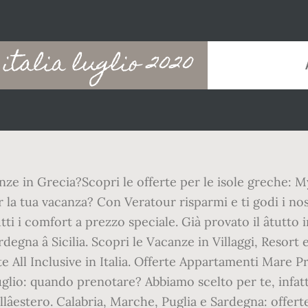
italia luglio 2020
ze in Grecia?Scopri le offerte per le isole greche: M
r la tua vacanza? Con Veratour risparmi e ti godi i nost
 i comfort a prezzo speciale. Già provato il âtutto in
 Sardegna â Sicilia. Scopri le Vacanze in Villaggi, Reso
e All Inclusive in Italia. Offerte Appartamenti Mare Pr
lio: quando prenotare? Abbiamo scelto per te, infatti
allâestero. Calabria, Marche, Puglia e Sardegna: offe