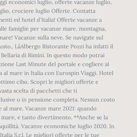
iaggi economici luglio, offerte vacanze luglio,
uglio, crociere luglio Offerte. Contatta
enti ed hotel d'Italia! Offerte vacanze a
e alle famiglie per vacanze mare, montagna,
 mare! Vacanze sulla neve. Se navigate sul
sto.. LâAlbergo Ristorante Pozzi ha infatti il
 Bellaria di Rimini. In questo modo potrai
zione Last Minute del portale e cogliere al
a al mare in Italia con Eurospin Viaggi. Hotel
ttimo cibo. Scopri le migliori offerte e
asta scelta di pacchetti che ti
clusive o in pensione completa. Nessun costo
anze al mare. Vacanze mare 2021: quando
, mare, e tanto divertimento. **Anche se la
nquillità. Vacanze economiche luglio 2020. In
alia S.r.l. Le migliori offerte per le tue