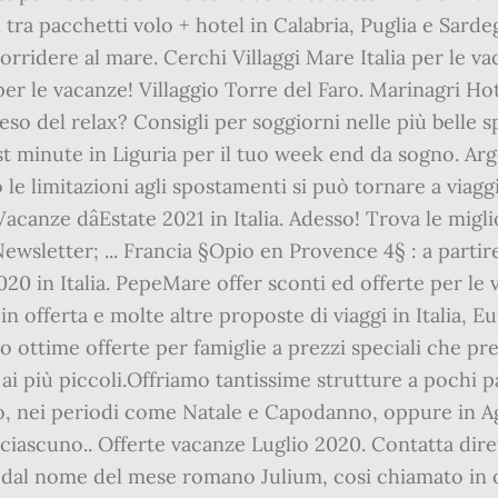
i tra pacchetti volo + hotel in Calabria, Puglia e Sarde
sorridere al mare. Cerchi Villaggi Mare Italia per le 
 per le vacanze! Villaggio Torre del Faro. Marinagri Ho
eso del relax? Consigli per soggiorni nelle più belle sp
ast minute in Liguria per il tuo week end da sogno. Ar
e limitazioni agli spostamenti si può tornare a viaggia
Vacanze dâEstate 2021 in Italia. Adesso! Trova le migl
ewsletter; ... Francia §Opio en Provence 4§ : a partire 
20 in Italia. PepeMare offer sconti ed offerte per le 
in offerta e molte altre proposte di viaggi in Italia, 
o ottime offerte per famiglie a prezzi speciali che pr
ai più piccoli.Offriamo tantissime strutture a pochi p
rno, nei periodi come Natale e Capodanno, oppure in Ag
 ciascuno.. Offerte vacanze Luglio 2020. Contatta diret
va dal nome del mese romano Julium, cosi chiamato in 