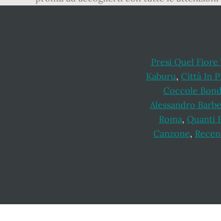
Presi Quel Fiore
Kaburu
,
Città In 
Coccole Bond
Alessandro Barb
Roma
,
Quanti F
Canzone
,
Recens
Footer