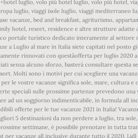
lo+hotel luglio, volo più hotel luglio, volo più hotel, v
uropa luglio, viaggi isole luglio, viaggi mediterraneo l
case vacanze, bed and breakfast, agriturismo, appartam
family hotel, resort, residence e altre strutture adatt
unico portale turistico dedicato interamente al settore
e a Luglio al mare in Italia siete capitati nel posto giu
tamente rinnovati con questâofferta per luglio 2020 a
iati senza alcuno sforzo, basterà consultare questa se
sort. Molti sono i motivi per cui scegliere una vacanz
per le vostre vacanze significa sole, mare, cultura e o
ferte speciali sulle prossime partenze prevedono una v
re ad un soggiorno indimenticabile, in formula all in
edibili offerte per le tue vacanze 2021 in Italia! Vac
liori 5 destinazioni da non perdere a luglio, tra sole
prossime settimane, è possibile prenotare in tutta tra
per vacanze all inclusive durante tutto il 2020. Lidl It