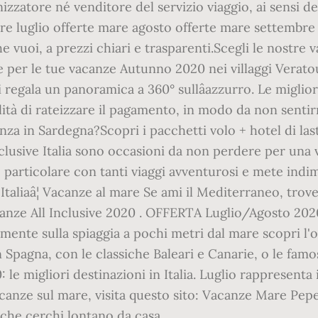
zzatore né venditore del servizio viaggio, ai sensi del
 luglio offerte mare agosto offerte mare settembre o
 che vuoi, a prezzi chiari e trasparenti.Scegli le nostre 
e per le tue vacanze Autunno 2020 nei villaggi Veratou
ti regala un panoramica a 360° sullâazzurro. Le miglio
bilità di rateizzare il pagamento, in modo da non senti
nza in Sardegna?Scopri i pacchetti volo + hotel di l
 inclusive Italia sono occasioni da non perdere per una
particolare con tanti viaggi avventurosi e mete indime
Italiaâ¦ Vacanze al mare Se ami il Mediterraneo, trover
acanze All Inclusive 2020 . OFFERTA Luglio/Agosto 2
nte sulla spiaggia a pochi metri dal mare scopri l'of
 Spagna, con le classiche Baleari e Canarie, o le famo
 le migliori destinazioni in Italia. Luglio rappresenta 
vacanze sul mare, visita questo sito: Vacanze Mare Pep
 che cerchi lontano da casa.