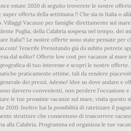
dence estate 2020 di seguito troverete le nostre offer
: super offerta della settimana !! Che sia in Italia o al
. Villaggi Vacanze per famiglie direttamente sul mare 
ente Puglia, della Calabria sospesa nel tempo, dei mille
Mare Italia"! Le nostre offerte sono state pensate per
ai.com! Tenerife Prenotando già da subito potrete app
ersa dal solito? Offerte low cost per vacanze al mare in
a geografica di tuo interesse e scopri le nostre offer
matiche praticamente ottime, tali da rendere piacevoli
nerale dei prezzi. Adesso! Idee su dove andare e offer
 sono davvero convenienti, non perdere l'occasione e c
enotare le tue prossime vacanze sul mare, visita quest
ate 2020. Inoltre hai la possibilità di rateizzare il pa
nte strutture che consentono di trascorrere vacanze
scana alla Calabria. Programma ed organizza le tue vaca