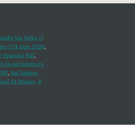
atashi Wa Neko O
are F24 Inps 2020
,
e Spartito Pdf
,
gi Di Architettura
001
,
Raf Inglese
udi Di Milano, Il