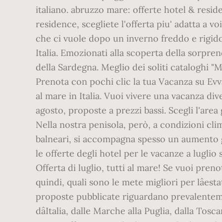
italiano. abruzzo mare: offerte hotel & resi
residence, scegliete l'offerta piu' adatta a voi
che ci vuole dopo un inverno freddo e rigido
Italia. Emozionati alla scoperta della sorprend
della Sardegna. Meglio dei soliti cataloghi "
Prenota con pochi clic la tua Vacanza su Evv
al mare in Italia. Vuoi vivere una vacanza div
agosto, proposte a prezzi bassi. Scegli l'are
Nella nostra penisola, però, a condizioni cli
balneari, si accompagna spesso un aumento ge
le offerte degli hotel per le vacanze a luglio
Offerta di luglio, tutti al mare! Se vuoi pr
quindi, quali sono le mete migliori per lâest
proposte pubblicate riguardano prevalenteme
dâItalia, dalle Marche alla Puglia, dalla To