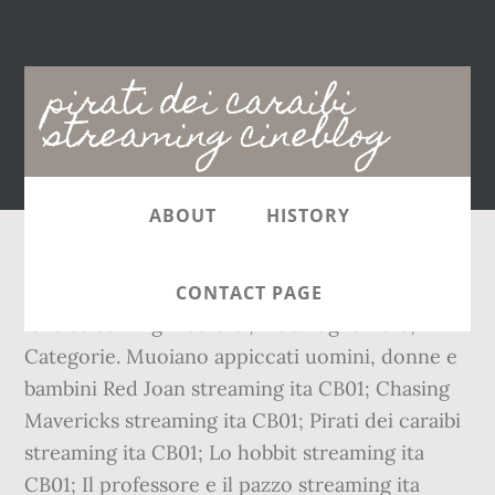
Main
pirati dei caraibi
navigation
streaming cineblog
ABOUT
HISTORY
Pirati dei Caraibi 1 - La maledizione della prima
CONTACT PAGE
luna streaming - Caraibi, 1700. luglio 2019;
Categorie. Muoiano appiccati uomini, donne e
bambini Red Joan streaming ita CB01; Chasing
Mavericks streaming ita CB01; Pirati dei caraibi
streaming ita CB01; Lo hobbit streaming ita
CB01; Il professore e il pazzo streaming ita