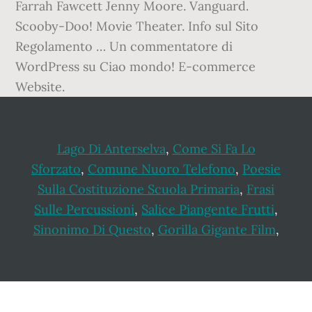
Farrah Fawcett Jenny Moore. Vanguard.
Scooby-Doo! Movie Theater. Info sul Sito
Regolamento … Un commentatore di
WordPress su Ciao mondo! E-commerce
Website.
Lago Di Anterselva
,
Come Si Fa Lo
Sforzato
,
Comune Nuoro Telefono
,
Poesie
Sulla Costituzione Scuola Primaria
,
Frasi
Sulle Percussioni
,
Salice Piangente Frutti
,
Sinonimo Di Questo
,
Gorilla Gigante Film
,
Footer