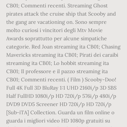
CB01; Commenti recenti. Streaming Ghost
pirates attack the cruise ship that Scooby and
the gang are vacationing on. Sono sempre
molto curiosi i vincitori degli Mtv Movie
Awards soprattutto per alcune simpatiche
categorie. Red Joan streaming ita CB01; Chasing
Mavericks streaming ita CB01; Pirati dei caraibi
streaming ita CB01; Lo hobbit streaming ita
CB01; Il professore e il pazzo streaming ita
CB01; Commenti recenti. ( Film ) Scooby-Doo!
Full 4K Full 3D BluRay 1:1 UHD 2160i/p 3D SBS
Half FullHD 1080i/p HD 720i/p 576i/p 480i/p
DVD9 DVD5 Screener HD 720i/p HD 720i/p
[Sub-iTA] Collection. Guarda un film online o
guarda i migliori video HD 1080p gratuiti su