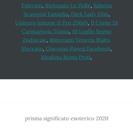
Palermo
,
Riolunato Le Polle
,
Sabrina
Scampini Famiglia
,
Dark Lady Film
,
Unieuro Iphone 11 Pro 256gb
,
Il Conte Di
Carmagnola Trama
,
10 Luglio Segno
Zodiacale
,
Ristoranti Venezia Rialto
Mercato
,
Giacomo Pavesi Facebook
,
Idealista Roma Prati
,
Footer
prisma significato esoterico 2020