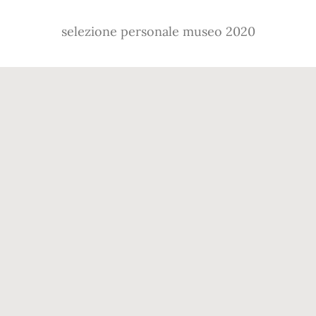
selezione personale museo 2020