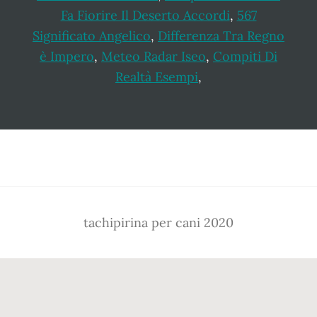
Fa Fiorire Il Deserto Accordi
,
567
Significato Angelico
,
Differenza Tra Regno
è Impero
,
Meteo Radar Iseo
,
Compiti Di
Realtà Esempi
,
Footer
tachipirina per cani 2020