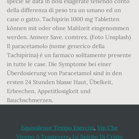
Equivalenze Tempo Esercizi
,
Vip Che
Vivono A Trastevere
,
Lo Spirito Di Cristo