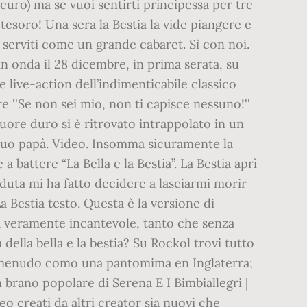
euro) ma se vuoi sentirti principessa per tre
tesoro! Una sera la Bestia la vide piangere e
 serviti come un grande cabaret. Sì con noi.
 in onda il 28 dicembre, in prima serata, su
e live-action dell’indimenticabile classico
 ''Se non sei mio, non ti capisce nessuno!''
uore duro si è ritrovato intrappolato in un
l suo papà. Video. Insomma sicuramente la
battere “La Bella e la Bestia”. La Bestia aprì
erduta mi ha fatto decidere a lasciarmi morir
 Bestia testo. Questa è la versione di
era veramente incantevole, tanto che senza
lla bella e la bestia? Su Rockol trovi tutto
nta a menudo como una pantomima en Inglaterra;
 brano popolare di Serena E I Bimbiallegri |
eo creati da altri creator sia nuovi che