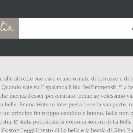
tia
a alle altre.Le sue case erano ornate di terrazze e di
t Quando sale su E spalanca il blu Dell'immensit. “La b
, che merita d’esser perscrutato, come se volessimo vi
ssa Belle. Emma Watson interpreta bene la sua parte,
in un principe fin troppo candido e buono. Bella non p
stia. E' stata pubblicata la colonna sonora di La Bella 
 Gaston Leggi il testo di La bella e la bestia di Gino P