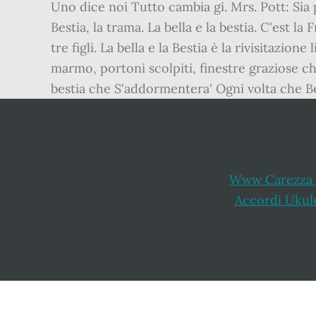
Uno dice noi Tutto cambia gi. Mrs. Pott: Sia p
Bestia, la trama. La bella e la bestia. C'est l
tre figli. La bella e la Bestia è la rivisitazi
marmo, portoni scolpiti, finestre graziose c
bestia che S'addormentera' Ogni volta che Bel
Www Carezza 
Accordi Ukul
Footer