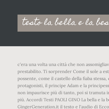
Main
testo la bella e la bes
navigation
c'era una volta una città che non assomigliav
prestabilito. Ti sorprender Come il sole a es
possente, come il castello della fiaba stessa
protagonisti, il principe Adam e la principe
non impaurisce più di tanto, poi si tramuta 
più. Accordi Testi PAOLI GINO La bella e la be
GingerGeneration.it il testo e l'audio di Ecco