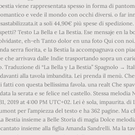
la bestia viene rappresentata spesso in forma di panto
o romantico e vede il mondo con occhi diversi. o far 
Rosastabilizzata.it a soli 44,90€ più spese di spedizion
spetti? Testo La Bella e La Bestia. Ese mensaje en la 
vidaste, eh-eh Tanto dolor en una foto Qui con noi.
nda serra fiorita, e la Bestia la accompagnava con piac
ave che arrivava dalle Indie trasportando sopra un cari
o. Traduzione di “La Bella y La Bestia” Spagnolo → Ital
davanti alla tavola imbandita. Lei prenda il menù. Ch
ni fatti con questa bellissima favola. una realt Che sp
ndata la serata e se felice nel castello. Stessa melod
ch 31, 2019 at 4:00 PM UTC+02. Lei è sola, impaurita.
aumont per l’ampiezza del testo e ha 362 pagine. Ma c
La Bestia insieme a Belle Storia di magia Dolce melodia 
cantato insieme alla figlia Amanda Sandrelli. Ma la tav