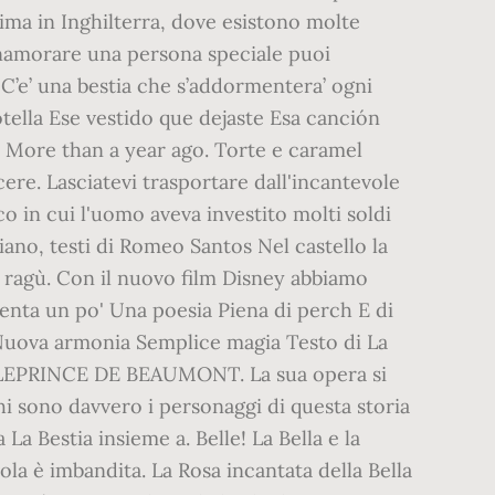
mima in Inghilterra, dove esistono molte
innamorare una persona speciale puoi
e. C’e’ una bestia che s’addormentera’ ogni
botella Ese vestido que dejaste Esa canción
 More than a year ago. Torte e caramel
ere. Lasciatevi trasportare dall'incantevole
co in cui l'uomo aveva investito molti soldi
iano, testi di Romeo Santos Nel castello la
e ragù. Con il nuovo film Disney abbiamo
aventa un po' Una poesia Piena di perch E di
ia Nuova armonia Semplice magia Testo di La
 di LEPRINCE DE BEAUMONT. La sua opera si
hi sono davvero i personaggi di questa storia
La Bestia insieme a. Belle! La Bella e la
ola è imbandita. La Rosa incantata della Bella