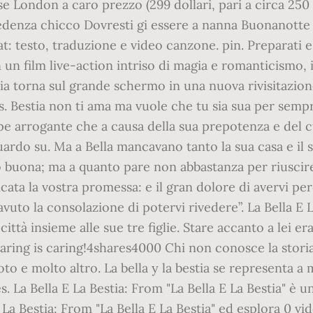
se London a caro prezzo (299 dollari, pari a circa 250 
redenza chicco Dovresti gi essere a nanna Buonanotte 
t: testo, traduzione e video canzone. pin. Preparati e
 in un film live-action intriso di magia e romanticismo,
estia torna sul grande schermo in una nuova rivisitazion
. Bestia non ti ama ma vuole che tu sia sua per sempre
ipe arrogante che a causa della sua prepotenza e del c
uardo su. Ma a Bella mancavano tanto la sua casa e i
 buona; ma a quanto pare non abbastanza per riuscire a 
ticata la vostra promessa: e il gran dolore di avervi p
to la consolazione di potervi rivedere”. La Bella E La
ttà insieme alle sue tre figlie. Stare accanto a lei 
g is caring!4shares4000 Chi non conosce la storia de
eo, foto e molto altro. La bella y la bestia se represe
 La Bella E La Bestia: From "La Bella E La Bestia" è un
La Bestia: From "La Bella E La Bestia" ed esplora 0 vid