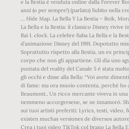
e la Bestia è venduta online dalla Forever Ro
anni (o per sempre!) (parlato) Subito nella c
… Hide Map. La Bella Y La Bestia – Reik, Mora
La Bella e la Bestia: il classico Disney rivive
Rai 1. clock. La celebre fiaba La Bella e la B
d’animazione Disney del 1991. Dopotutto miss
Soprattutto rispetto alla Bestia, un ex princ
corpo che non gli appartiene. Gli dia uno sg
puntata del reality del Canale 5 è stata molto
gli occhi e disse alla Bella: “Voi avete dimen
di fame: ma ora muoio contenta, perché ho avu
Beaumont.. Un ricco mercante viveva in una ci
nemmeno accorgersene, se ne innamorò. Sharin
sui tuoi artisti preferiti: Lyrics, testi, vid
existen muchas versiones de diversos autores.
Crea i tuoi video TikTok col brano La Bella E 