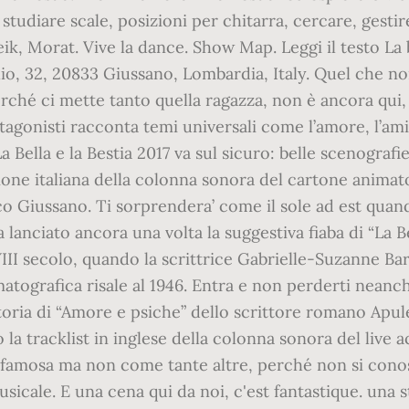
studiare scale, posizioni per chitarra, cercare, gestire
Reik, Morat. Vive la dance. Show Map. Leggi il testo La 
eglio, 32, 20833 Giussano, Lombardia, Italy. Quel che n
erché ci mette tanto quella ragazza, non è ancora qui, 
otagonisti racconta temi universali come l’amore, l’ami
lla e la Bestia 2017 va sul sicuro: belle scenografie
ione italiana della colonna sonora del cartone animato
Giussano. Ti sorprendera’ come il sole ad est quando 
a lanciato ancora una volta la suggestiva fiaba di “La B
VIII secolo, quando la scrittrice Gabrielle-Suzanne Ba
atografica risale al 1946. Entra e non perderti neanche
 storia di “Amore e psiche” dello scrittore romano Apule
a tracklist in inglese della colonna sonora del live act
ola famosa ma non come tante altre, perché non si con
icale. E una cena qui da noi, c'est fantastique. una s