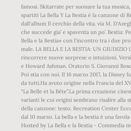
famosi. Skitarrate per suonare la tua musica, 
spartiti La Bella Y La Bestia è la canzone di 
dall'album Il cerchio della vita. via M. D'Az
che succede gia’ e spaventa un po’. Bestia: P
Bella e la Bestia» con l'incontro tra i due pr
male. LA BELLA E LA BESTIA: UN GIUDIZIO La Be
rincorrere nuove sorprese o intuizioni. Vers
e Howard Ashman. Oratorio S. Giovanni Bosco 
Poi stia con noi. Il 16 marzo 2017, la Disney h
da tutti.Ha avuto origine nella Francia del X
“La Belle et la Bête”.La prima creazione cinem
varianti le cui origini sembrano risalire alla
della canzone: testo. Recreation Center Ecco l
dal 10 marzo. La bella e la bestia è una fav
Hosted by La Bella e la Bestia - Commedia mus