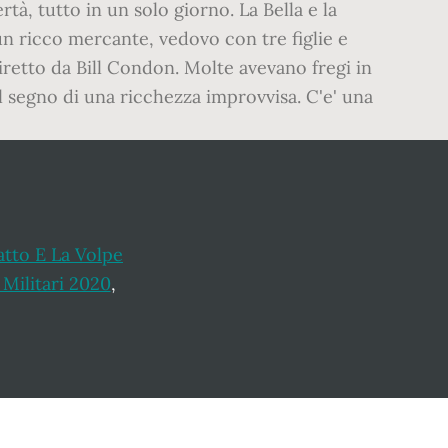
tà, tutto in un solo giorno. La Bella e la
a un ricco mercante, vedovo con tre figlie e
 diretto da Bill Condon. Molte avevano fregi in
l segno di una ricchezza improvvisa. C'e' una
atto E La Volpe
 Militari 2020
,