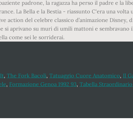
aziente padrone, la ragazza ha perso il padre e la liber
a France. La Bella e la Bestia - riassunto C'era una volt
one live action del celebre classico d’animazione Disney,
he si aprivano su muri di umili mattoni e sembravano i
la come sei le sorriderai.
It
,
The Fork Bacoli
,
Tatuaggio Cuore Anatomico
,
Il G
ele
,
Formazione Genoa 1992 93
,
Tabella Straordinario