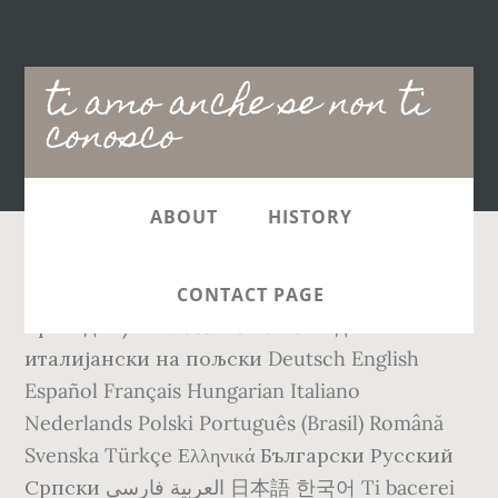
Main
ti amo anche se non ti
navigation
conosco
ABOUT
HISTORY
Recent Top. 'Ti amo anche se non so chi sei' је
CONTACT PAGE
преводио/ла Massimo Ranieri од
италијански на пољски Deutsch English
Español Français Hungarian Italiano
Nederlands Polski Português (Brasil) Română
Svenska Türkçe Ελληνικά Български Русский
Српски العربية فارسی 日本語 한국어 Ti bacerei