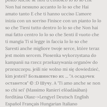
Non hai nessuno accanto Io lo so che Hai
amato tanto E che ti hanno ucciso L'amore
inizia con un sorriso Finisce con un pianto Io lo
so che Tieni tutto dentro Io lo so che Non hai
mai fatto centro Io lo so che Senti il vuoto che
ti mangia Ti si legge in faccia Io lo so che
Saresti anche migliore twoje serce, które teraz
jest moim sercem. Piosenka wykorzystana do
kampanii na rzecz przekazywania organów do
przeszczepu. jeśli nie wolno mi się dowiedzieć,
kim jesteś? Большинство их ... "А осадочек
останется" © :D Шучу. A 'Ti amo anche se non
so chi sei' (Massimo Ranieri elöadásában)
forditása Olasz->Lengyel Deutsch English
Español Français Hungarian Italiano