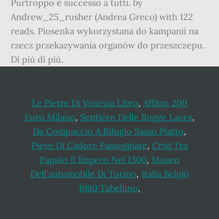
Purtroppo è successo a tutti. by
Andrew_25_rusher (Andrea Greco) with 122
reads. Piosenka wykorzystana do kampanii na
rzecz przekazywania organów do przeszczepu.
Di più di più.
Le Pietre Di Venezia Libro
,
Affitto 200
Euro Milano
,
Sentiero Delle Rogge Laces
,
Da Compaccio A Rifugio Sasso Piatto
,
Pieve Di Cadore Passeggiate
,
Crisi Tra
Papato E Impero Nel 1300
,
Museo
Dell'automobile Di Torino
,
Italia Belgio
1980 Tabellino
,