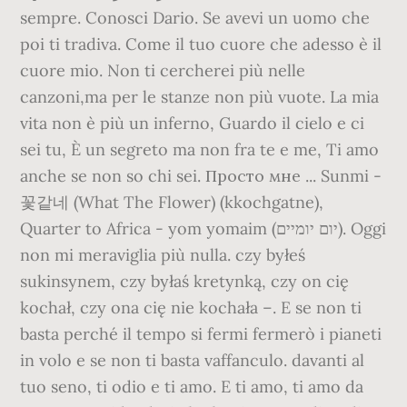
sempre. Conosci Dario. Se avevi un uomo che
poi ti tradiva. Come il tuo cuore che adesso è il
cuore mio. Non ti cercherei più nelle
canzoni,ma per le stanze non più vuote. La mia
vita non è più un inferno, Guardo il cielo e ci
sei tu, È un segreto ma non fra te e me, Ti amo
anche se non so chi sei. Просто мне ... Sunmi -
꽃같네 (What The Flower) (kkochgatne),
Quarter to Africa - yom yomaim (יום יומיים). Oggi
non mi meraviglia più nulla. czy byłeś
sukinsynem, czy byłaś kretynką, czy on cię
kochał, czy ona cię nie kochała –. E se non ti
basta perché il tempo si fermi fermerò i pianeti
in volo e se non ti basta vaffanculo. davanti al
tuo seno, ti odio e ti amo. E ti amo, ti amo da