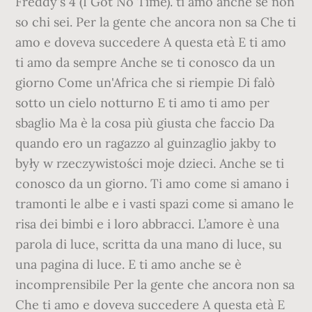
Freddy's 4 (I Got No Time). ti amo anche se non
so chi sei. Per la gente che ancora non sa Che ti
amo e doveva succedere A questa età E ti amo
ti amo da sempre Anche se ti conosco da un
giorno Come un'Africa che si riempie Di falò
sotto un cielo notturno E ti amo ti amo per
sbaglio Ma è la cosa più giusta che faccio Da
quando ero un ragazzo al guinzaglio jakby to
były w rzeczywistości moje dzieci. Anche se ti
conosco da un giorno. Ti amo come si amano i
tramonti le albe e i vasti spazi come si amano le
risa dei bimbi e i loro abbracci. L’amore è una
parola di luce, scritta da una mano di luce, su
una pagina di luce. E ti amo anche se è
incomprensibile Per la gente che ancora non sa
Che ti amo e doveva succedere A questa età E