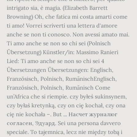
intrigato sia, è magia. (Elizabeth Barrett
Browning) Oh, che fatica mi costa amarti come
ti amo! Vorrei scriverti una lettera d'amore
anche se non ti conosco. Non avessi amato mai.
Ti amo anche se non so chi sei (Polnisch
Übersetzung) Künstler/in: Massimo Ranieri
Lied: Ti amo anche se non so chi sei 4
Übersetzungen Übersetzungen: Englisch,
Französisch, Polnisch, RumänischEnglisch,
Französisch, Polnisch, Rumänisch Come
un’Africa che si riempie. czy byłeś sukinsynem,
czy byłaś kretynką, czy on cię kochał, czy ona
cię nie kochała –. But ... Насчет журналюг
согласен, Эдуард. Sei una persona davvero
speciale. To tajemnica, lecz nie między tobą i