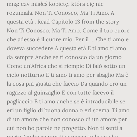
mną: czy miałeś kobietę, która cię nie
rozumiała. Non Ti Conosco, Ma Ti Amo. A
questa età . Read Capitolo 13 from the story
Non Ti Conosco, Ma Ti Amo. Come il tuo cuore
che adesso è il cuore mio. Per il … Che ti amo e
doveva succedere A questa età E ti amo ti amo
da sempre Anche se ti conosco da un giorno
Come un'Africa che si riempie Di falò sotto un
cielo notturno E ti amo ti amo per sbaglio Ma è
la cosa più giusta che faccio Da quando ero un
ragazzo al guinzaglio E con tutte facevo il
pagliaccio E ti amo anche se è intraducibile se
eri un figlio di buona donna o eri scema. Ti amo
di un amore che non conosco di un amore per
cui non ho parole né progetto. Non ti senti a
posto Anche se non ti conosco Io lo so che