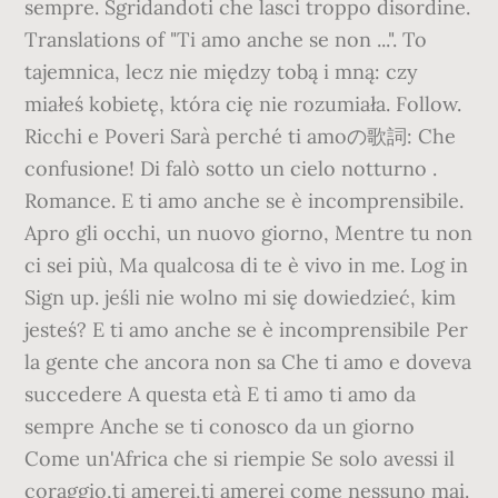
sempre. Sgridandoti che lasci troppo disordine.
Translations of "Ti amo anche se non ...". To
tajemnica, lecz nie między tobą i mną: czy
miałeś kobietę, która cię nie rozumiała. Follow.
Ricchi e Poveri Sarà perché ti amoの歌詞: Che
confusione! Di falò sotto un cielo notturno .
Romance. E ti amo anche se è incomprensibile.
Apro gli occhi, un nuovo giorno, Mentre tu non
ci sei più, Ma qualcosa di te è vivo in me. Log in
Sign up. jeśli nie wolno mi się dowiedzieć, kim
jesteś? E ti amo anche se è incomprensibile Per
la gente che ancora non sa Che ti amo e doveva
succedere A questa età E ti amo ti amo da
sempre Anche se ti conosco da un giorno
Come un'Africa che si riempie Se solo avessi il
coraggio,ti amerei,ti amerei come nessuno mai.