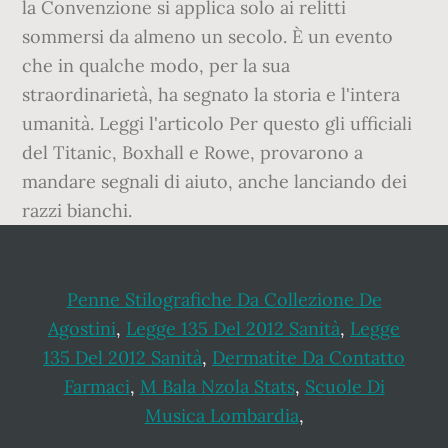
Penne Stilografiche Da Collezione De
Agostini
,
Legge 135 Del 2012 Sanità
,
Legge
135 Del 2012 Sanità
,
Dermatite Da Contatto
Farmaci
,
M Bala Nzola Stats
,
Scuole Di
Musica Lombardia
,