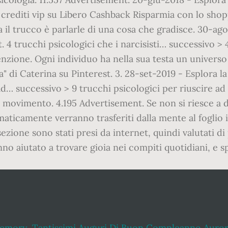
Memory
,
Tantissimi Auguri Di Buon Compleanno Auro