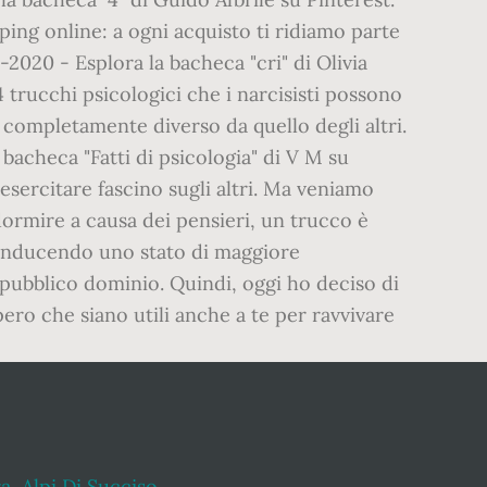
ra
,
Alpi Di Succiso
,