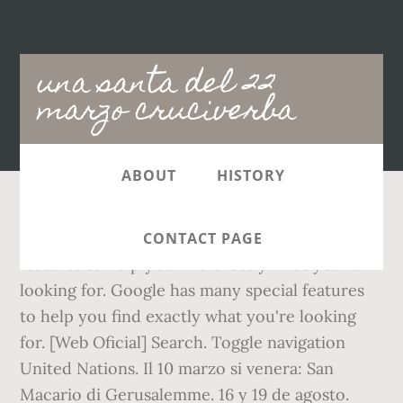
Main
una santa del 22
navigation
marzo cruciverba
ABOUT
HISTORY
Editions it en. 8 días. Google has many special
CONTACT PAGE
features to help you find exactly what you're
looking for. Google has many special features
to help you find exactly what you're looking
for. [Web Oficial] Search. Toggle navigation
United Nations. Il 10 marzo si venera: San
Macario di Gerusalemme. 16 y 19 de agosto.