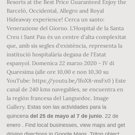
Resorts at the Best Price Guaranteed Enjoy the
Barceló, Occidental, Allegro and Royal
Hideaway experience! Cerca un santo:
Venerazione del Giorno. L'Hospital de la Santa
Creu i Sant Pau és un centre d'alta complexitat
que, amb sis segles d'existència, representa la
institució hospitalària degana de l'Estat
espanyol. Domenica 22 marzo 2020 - IV di
Quaresima (alle ore 10,00 e non 10,30 su
YouTube: https://youtu.be/IfoX8-msFx0 ) Este
canal de 240 kms navegables, se encuentra en
la región francesa del Languedoc. Image
Gallery.
Estas son las actividades para la
quincena
del 25 de mayo al 7 de junio
. 22 de
enero . Find local businesses, view maps and get
driving directions in Google Maps. Triton object