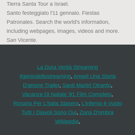
Tierra Santa Tour a Israel.
Santo festeggiato l'11 gennaio. Fiestas
Patronales. Search the world's information,
including webpages, images, videos and more.
San Vicente.
La Dura Verità Streaming
Ilgeniodellostreaming
,
Angeli Una Storia
D'amore Trailer
,
Santi Martiri Otranto
,
Vacanze Di Natale '91 Film Completo
,
Rosario Per L'italia Stasera
,
L'inferno è Vuoto
Tutti I Diavoli Sono Qui
,
Zona D'ombra
Wikipedia
,