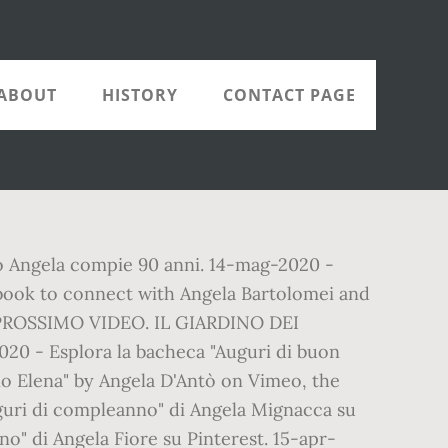
ABOUT
HISTORY
CONTACT PAGE
o Angela compie 90 anni. 14-mag-2020 -
ebook to connect with Angela Bartolomei and
. PROSSIMO VIDEO. IL GIARDINO DEI
020 - Esplora la bacheca "Auguri di buon
no Elena" by Angela D'Antò on Vimeo, the
uguri di compleanno" di Angela Mignacca su
o" di Angela Fiore su Pinterest. 15-apr-