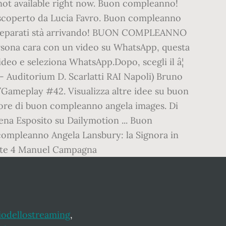
s not available right now. Buon compleanno!
to scoperto da Lucia Favro. Buon compleanno
co,preparati stà arrivando! BUON COMPLEANNO
sona cara con un video su WhatsApp, questa
video e seleziona WhatsApp.Dopo, scegli il â¦
- Auditorium D. Scarlatti RAI Napoli) Bruno
Gameplay #42. Visualizza altre idee su buon
re di buon compleanno angela images. Di
na Esposito su Dailymotion ... Buon
ompleanno Angela Lansbury: la Signora in
Rete 4 Manuel Campagna
iodellostreaming
,