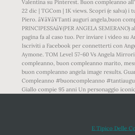
Valentina su Pinterest. Buon compleanno all'e
22 dic | TGCom | 1K views. Scopri (e salva) 
Piero. â¥â¥â¥Tanti auguri angela,buon co
PRINCIPESSAâ¥(PER ANGELA SEMERANO) aleal
pagina fa al caso tuo. Per inviare i video su A
Iscriviti a Facebook per connetterti con Ang
Aymone. TOM Level 57-60 Vs Angela Mirrorin
compleanno, buon compleanno marito, mess
buon compleanno angela image results. Guar
Compleanno #buoncompleanno #tantiauguri -
Giallo compie 95 anni Un personaggio iconi
E Tipico Delle C