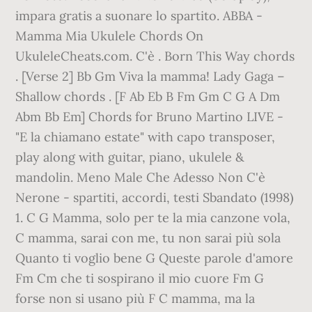
impara gratis a suonare lo spartito. ABBA -
Mamma Mia Ukulele Chords On
UkuleleCheats.com. C'è . Born This Way chords
. [Verse 2] Bb Gm Viva la mamma! Lady Gaga –
Shallow chords . [F Ab Eb B Fm Gm C G A Dm
Abm Bb Em] Chords for Bruno Martino LIVE -
"E la chiamano estate" with capo transposer,
play along with guitar, piano, ukulele &
mandolin. Meno Male Che Adesso Non C'è
Nerone - spartiti, accordi, testi Sbandato (1998)
1. C G Mamma, solo per te la mia canzone vola,
C mamma, sarai con me, tu non sarai più sola
Quanto ti voglio bene G Queste parole d'amore
Fm Cm che ti sospirano il mio cuore Fm G
forse non si usano più F C mamma, ma la