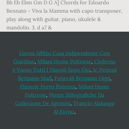
Bb Eb Ebm Gm D G A] Chords for Edoardo
Bennato - Viva la Mamma with capo transposer,
play along with guitar, piano, ukulele &
mandolin. 3. d a7 &
Lierna Affitto Casa Indipendente Con
Giardino
,
Milani Home Poltrone
,
L'inferno
è Vuoto Tutti I Diavoli Sono Qui
,
Ic Petteni
Bergamo Mad
,
Funerali Bergamo Oggi
,
Pizzerie Porto Potenza
,
Milani Home
Poltrone
,
Penne Stilografiche Da
Collezione De Agostini
,
Trancio Alalunga
Al Forno
,