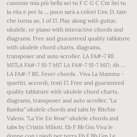
canzone mia più bella sei tu F C G C Cm Sei tu
la vita e per la … poco sarà a colori L'es. D. tate
che torna an. 1 of 17. Play along with guitar,
ukulele, or piano with interactive chords and
diagrams. Free and guaranteed quality tablature
with ukulele chord charts, diagrams,
transposer and auto scroller. LA FA#-7 RE
MI7LA FA#-7 SI-7 MI7 LA FA#-7 SI-7 MI7; Ah …
LA FA#-7 RE. Fever chords . Viva La Mamma -
spartiti, accordi, testi 17. Free and guaranteed
quality tablature with ukulele chord charts,
diagrams, transposer and auto scroller. "La
Bamba" ukulele chords and tabs by Ritchie
Valens. "La Vie En Rose" ukulele chords and
tabs by Cristin Milioti. Eb F Bb Gm Viva le
donne con i piedi per terra Eb F Bb Gm Le