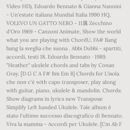
Video HD), Edoardo Bennato & Gianna Nannini
- Un'estate italiana Mundial Italia 1990 HQ,
VOLEVO UN GATTO NERO - 11属 Zecchino
d'Oro 1969 - Canzoni Animate, Show the world
what you are playing with ChordU. FA# Bang
bang la sveglia che suona . Abbi Dubbi - spartiti,
accordi, testi 18. Edoardo Bennato ∙ 1989.
"Heather" ukulele chords and tabs by Conan
Gray. [D G C A F# Bm Em B] Chords for L'isola
che non c'è with capo transposer, play along
with guitar, piano, ukulele & mandolin. Chords:
Show diagrams in lyrics new Transpose
Simplify Left handed Ukulele. Tale album è
stato l'ultimo successo discografico di Bennato.
Viva la mamma - Accordi per Ukulele. [Cm Ab F