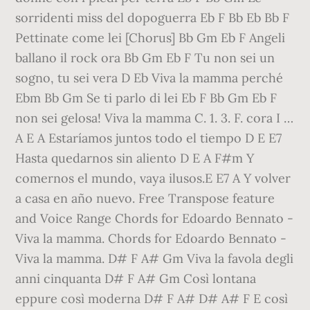
sorridenti miss del dopoguerra Eb F Bb Eb Bb F
Pettinate come lei [Chorus] Bb Gm Eb F Angeli
ballano il rock ora Bb Gm Eb F Tu non sei un
sogno, tu sei vera D Eb Viva la mamma perché
Ebm Bb Gm Se ti parlo di lei Eb F Bb Gm Eb F
non sei gelosa! Viva la mamma C. 1. 3. F. cora I …
A E A Estaríamos juntos todo el tiempo D E E7
Hasta quedarnos sin aliento D E A F#m Y
comernos el mundo, vaya ilusos.E E7 A Y volver
a casa en año nuevo. Free Transpose feature
and Voice Range Chords for Edoardo Bennato -
Viva la mamma. Chords for Edoardo Bennato -
Viva la mamma. D# F A# Gm Viva la favola degli
anni cinquanta D# F A# Gm Così lontana
eppure così moderna D# F A# D# A# F E così