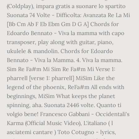
(Coldplay), impara gratis a suonare lo spartito
Suonata 74 Volte - Difficolta: Avanzata Re La Mi
[Bb Cm Ab F Eb Ebm Gm D G A] Chords for
Edoardo Bennato - Viva la mamma with capo
transposer, play along with guitar, piano,
ukulele & mandolin. Chords for Edoardo
Bennato - Viva la Mamma. 4. Viva la mamma.
Sim Re Fa#m Mi Sim Re Fa#m Mi Verse 1:
pharrell [verse 1: pharrell] MiSim Like the
legend of the phoenix, ReFa#m All ends with
beginnings, MiSim What keeps the planet
spinning, aha. Suonata 2446 volte. Quanto ti
volgio bene! Francesco Gabbani - Occidentali's
Karma (Official Music Video), L'italiano ( l
asciatemi cantare ) Toto Cotugno - lyrics,