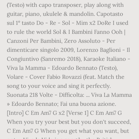
(Testo) with capo transposer, play along with
guitar, piano, ukulele & mandolin. Capotasto
sul 1° tasto Do - Re - Sol - Mim x2 DoRe I used
to rule the world Sol & I Bambini Fanno Ooh |
Canzoni Per Bambini, Zero Assoluto - Per
dimenticare singolo 2009, Lorenzo Baglioni - Il
Congiuntivo (Sanremo 2018), Karaoke Italiano -
Viva la Mamma - Edoardo Bennato (Testo),
Volare - Cover Fabio Rovazzi (feat. Match the
song to your voice and sing it perfectly.
Suonata 218 Volte - Difficolta: ... Viva La Mamma
» Edoardo Bennato; Fai una buona azione.
[Intro] C Em Am7 G x2 [Verse 1] C Em Am7 G
When you try your best but you don't succeed,
C Em Am7 G When you get what you want, but