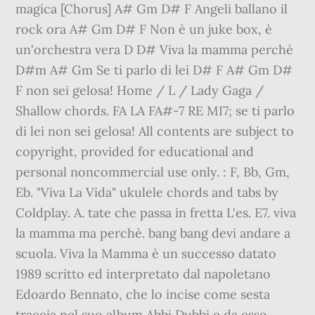
magica [Chorus] A# Gm D# F Angeli ballano il
rock ora A# Gm D# F Non è un juke box, è
un'orchestra vera D D# Viva la mamma perché
D#m A# Gm Se ti parlo di lei D# F A# Gm D#
F non sei gelosa! Home / L / Lady Gaga /
Shallow chords. FA LA FA#-7 RE MI7; se ti parlo
di lei non sei gelosa! All contents are subject to
copyright, provided for educational and
personal noncommercial use only. : F, Bb, Gm,
Eb. "Viva La Vida" ukulele chords and tabs by
Coldplay. A. tate che passa in fretta L'es. E7. viva
la mamma ma perchè. bang bang devi andare a
scuola. Viva la Mamma è un successo datato
1989 scritto ed interpretato dal napoletano
Edoardo Bennato, che lo incise come sesta
traccia nel suo album Abbi Dubbi e da esso