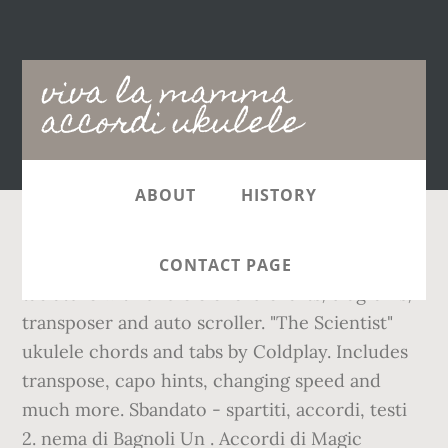
Main
viva la mamma
navigation
accordi ukulele
ABOUT
HISTORY
ReF : F, Bb, Gm, Eb. Free and guaranteed quality
CONTACT PAGE
tablature with ukulele chord charts, diagrams,
transposer and auto scroller. "The Scientist"
ukulele chords and tabs by Coldplay. Includes
transpose, capo hints, changing speed and
much more. Sbandato - spartiti, accordi, testi
2. nema di Bagnoli Un . Accordi di Magic