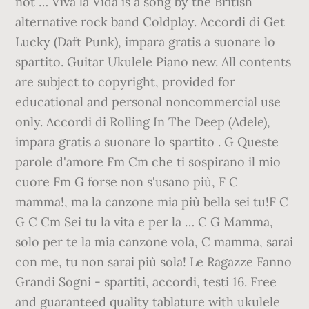
not … Viva la Vida is a song by the British
alternative rock band Coldplay. Accordi di Get
Lucky (Daft Punk), impara gratis a suonare lo
spartito. Guitar Ukulele Piano new. All contents
are subject to copyright, provided for
educational and personal noncommercial use
only. Accordi di Rolling In The Deep (Adele),
impara gratis a suonare lo spartito . G Queste
parole d'amore Fm Cm che ti sospirano il mio
cuore Fm G forse non s'usano più, F C
mamma!, ma la canzone mia più bella sei tu!F C
G C Cm Sei tu la vita e per la … C G Mamma,
solo per te la mia canzone vola, C mamma, sarai
con me, tu non sarai più sola! Le Ragazze Fanno
Grandi Sogni - spartiti, accordi, testi 16. Free
and guaranteed quality tablature with ukulele