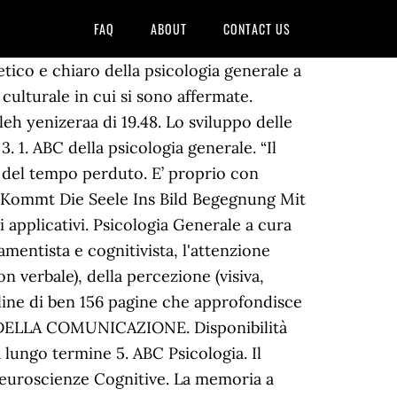
FAQ
ABOUT
CONTACT US
tico e chiaro della psicologia generale a
 culturale in cui si sono affermate.
eh yenizeraa di 19.48. Lo sviluppo delle
. 1. ABC della psicologia generale. “Il
 del tempo perduto. E’ proprio con
ie Kommt Die Seele Ins Bild Begegnung Mit
 applicativi. Psicologia Generale a cura
mentista e cognitivista, l'attenzione
n verbale), della percezione (visiva,
line di ben 156 pagine che approfondisce
 E DELLA COMUNICAZIONE. Disponibilità
lungo termine 5. ABC Psicologia. Il
 Neuroscienze Cognitive. La memoria a