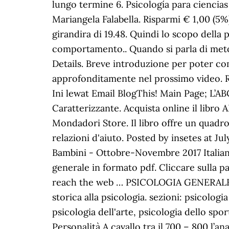
lungo termine 6. Psicología para ciencias
Mariangela Falabella. Risparmi € 1,00 (5%)
girandira di 19.48. Quindi lo scopo della 
comportamento.. Quando si parla di metodo
Details. Breve introduzione per poter c
approfonditamente nel prossimo video. Ri
Ini lewat Email BlogThis! Main Page; L’ABC
Caratterizzante. Acquista online il libro A
Mondadori Store. Il libro offre un quadro 
relazioni d'aiuto. Posted by insetes at Ju
Bambini - Ottobre-Novembre 2017 Italiano 
generale in formato pdf. Cliccare sulla 
reach the web … PSICOLOGIA GENERALE P
storica alla psicologia. sezioni: psicologi
psicologia dell'arte, psicologia dello spo
Personalità A cavallo tra il 700 – 800 l’a