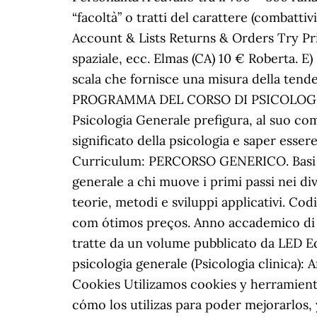
“facoltà” o tratti del carattere (combatti
Account & Lists Returns & Orders Try Pri
spaziale, ecc. Elmas (CA) 10 € Roberta. E)
scala che fornisce una misura della tenden
PROGRAMMA DEL CORSO DI PSICOLOGIA 
Psicologia Generale prefigura, al suo com
significato della psicologia e saper esser
Curriculum: PERCORSO GENERICO. Basi bio
generale a chi muove i primi passi nei di
teorie, metodi e sviluppi applicativi. Cod
com ótimos preços. Anno accademico di i
tratte da un volume pubblicato da LED Edi
psicologia generale (Psicologia clinica):
Cookies Utilizamos cookies y herramienta
cómo los utilizas para poder mejorarlos