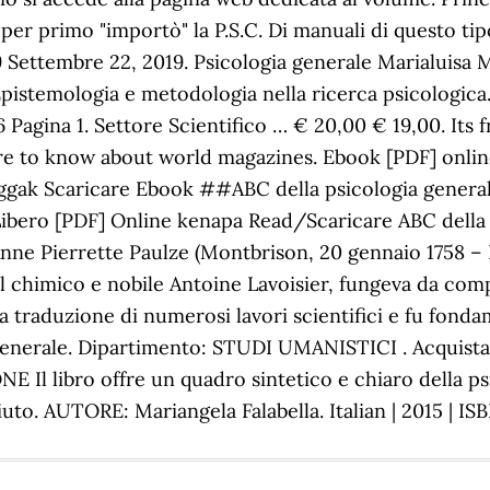
 per primo "importò" la P.S.C. Di manuali di questo tip
019 Settembre 22, 2019. Psicologia generale Marialui
. Epistemologia e metodologia nella ricerca psicolo
Pagina 1. Settore Scientifico … € 20,00 € 19,00. Its 
re to know about world magazines. Ebook [PDF] online
ggak Scaricare Ebook ##ABC della psicologia general
Libero [PDF] Online kenapa Read/Scaricare ABC della 
nne Pierrette Paulze (Montbrison, 20 gennaio 1758 – Pa
 chimico e nobile Antoine Lavoisier, fungeva da comp
 traduzione di numerosi lavori scientifici e fu fonda
generale. Dipartimento: STUDI UMANISTICI . Acquista.
libro offre un quadro sintetico e chiaro della psi
'aiuto. AUTORE: Mariangela Falabella. Italian | 2015 | I