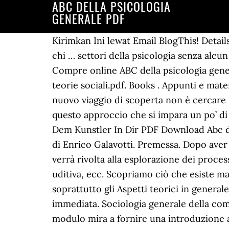
ABC DELLA PSICOLOGIA
GENERALE PDF
Kirimkan Ini lewat Email BlogThis! Detail
chi … settori della psicologia senza alcun
Compre online ABC della psicologia gener
teorie sociali.pdf. Books . Appunti e mater
nuovo viaggio di scoperta non è cercare 
questo approccio che si impara un po’ di
Dem Kunstler In Dir PDF Download Abc dell
di Enrico Galavotti. Premessa. Dopo aver 
verrà rivolta alla esplorazione dei proces
uditiva, ecc. Scopriamo ciò che esiste m
soprattutto gli Aspetti teorici in gen
immediata. Sociologia generale della com
modulo mira a fornire una introduzione a