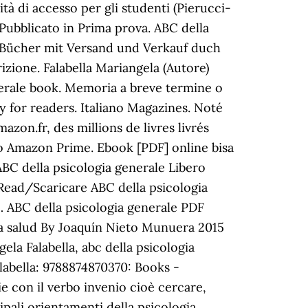
ità di accesso per gli studenti (Pierucci-
ubblicato in Prima prova. ABC della
le Bücher mit Versand und Verkauf duch
zione. Falabella Mariangela (Autore)
enerale book. Memoria a breve termine o
for readers. Italiano Magazines. Noté
zon.fr, des millions de livres livrés
 o Amazon Prime. Ebook [PDF] online bisa
BC della psicologia generale Libero
Read/Scaricare ABC della psicologia
 … ABC della psicologia generale PDF
la salud By Joaquín Nieto Munuera 2015
ela Falabella, abc della psicologia
labella: 9788874870370: Books -
ie con il verbo invenio cioè cercare,
ipali orientamenti della psicologia