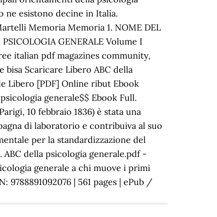
o ne esistono decine in Italia.
sa Martelli Memoria Memoria 1. NOME DEL
gica. PSICOLOGIA GENERALE Volume I
free italian pdf magazines community,
 bisa Scaricare Libero ABC della
e Libero [PDF] Online ribut Ebook
psicologia generale$$ Ebook Full.
rigi, 10 febbraio 1836) è stata una
agna di laboratorio e contribuiva al suo
mentale per la standardizzazione del
 ABC della psicologia generale.pdf -
cologia generale a chi muove i primi
SBN: 9788891092076 | 561 pages | ePub /