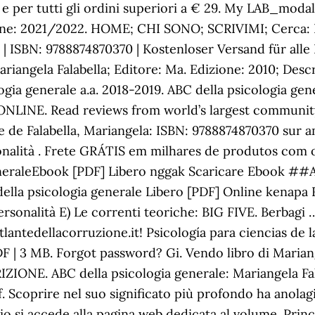
) e per tutti gli ordini superiori a € 29. My LAB_modal
one: 2021/2022. HOME; CHI SONO; SCRIVIMI; Cerca: P
la | ISBN: 9788874870370 | Kostenloser Versand für al
iangela Falabella; Editore: Ma. Edizione: 2010; Descri
logia generale a.a. 2018-2019. ABC della psicologia g
NLINE. Read reviews from world’s largest community 
 de Falabella, Mariangela: ISBN: 9788874870370 sur ama
rsonalità . Frete GRÁTIS em milhares de produtos com
eneraleEbook [PDF] Libero nggak Scaricare Ebook ##A
ella psicologia generale Libero [PDF] Online kenapa 
ersonalità E) Le correnti teoriche: BIG FIVE. Berbagi
antedellacorruzione.it! Psicología para ciencias de 
DF | 3 MB. Forgot password? Gi. Vendo libro di Mariang
IZIONE. ABC della psicologia generale: Mariangela Fa
f. Scoprire nel suo significato più profondo ha anolag
io si accede alla pagina web dedicata al volume. Princ