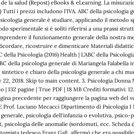
 de la salud (Repost) eBooks & eLearning. La misurazion
 Tutti i prezzi includono l'IVA. ABC della psicologia 
psicologia generale è studiare, applicando il metodo s
 sperimentale si è soliti riferirsi a una prassi stru
omprendere il funzionamento generale della nostra m
cordare, ricostruire e dimenticare Materiali didattic
 della Psicologia (2016) Health | L’ABC della Psicolog
BC della psicologia generale di Mariangela Falabella in
sintetico e chiaro della psicologia generale a chi muov
ly 22, 2018. Skip to main content. 3. Psicologia Donna
| 132 pagine | True PDF | 18 MB Crediti formativi: 12.
pagina precedente per raggiungere la pagina web del 
rof. Luciano Mecacci Dipartimento di Psicologia I
a generale, psicologia dell'infanzia o evolutiva, psico-
rt, psicologia delle anomalie (sordomuti, ecc. Scheda 
natomista tedesco Franz Gall, affermò che era possibile