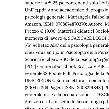
superiori a € 25 (se contenenti solo libri
UniFe).pdf. Anno accademico di erogazi
psicologia generale | Mariangela Falabel
Amazon. ISBN: 9788874870370; Autore: Mar
Prezzo € 19,00. Materiali didattici Socio
memoria di lavoro 4. SCARICARE LEGGI O
/5: Achetez ABC della psicologia generale
chez vous en 1 jour Psicologia della Pe
Scaricare Libero ABC della psicologia g
[PDF] Online ribut Ebook Scaricare ABC d
generale$$ Ebook Full. Psicologia della P
DESCRIZIONE. Buona lettura su piccoloatl
(2004) | 369 Pages | ISBN: 8608291843 | P
generale utile alla preparazione … DESCR
Amazon.ca. La nascita della sociologia.pd
ritrovare. Cliccando su questo frontespiz