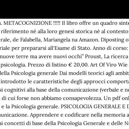
s. METACOGNIZIONE !!!!! Il libro offre un quadro sinte
 riferimento né alla loro genesi storica né al contesto
ale, de Falabella, Mariangela na Amazon. Diposting ol
iale per prepararsi all'Esame di Stato. Anno di corso: 3
nuove terre ma avere nuovi occhi” Proust, La ricerca
 psicologia. Prezzo di listino € 20,00. Art Of Viro W
a Psicologia generale Dai modelli teorici agli ambiti
introdotto le caratteristiche degli approcci comporta
si cognitivi alla base della comunicazione (verbale e no
a di cui forse non abbiamo consapevolezza. Un pdf on
erale e la Psicologia generale. PSICOLOGIA GENERALE
unicazione. Apprendere e codificare nella memoria a 
i concetti di base della Psicologia Generale e delle