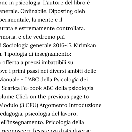
e in psicologia. L'autore del libro è
generale. Ordinabile. Diposting oleh
perimentale, la mente e il
tturata e estremamente controllata.
emoria, e che vedremo più
i Sociologia generale 2016-17. Kirimkan
ia. Tipologia di insegnamento:
 offerta a prezzi imbattibili su
e i primi passi nei diversi ambiti delle
 Manuale - L'ABC della Psicologia dei
 Scarica l'e-book ABC della psicologia
volume Click on the previous page to
 Modulo (3 CFU) Argomento Introduzione
pedagogia, psicologia del lavoro,
dell'insegnamento. Psicologia della
 riconoscere l’esistenza di 45 diverse