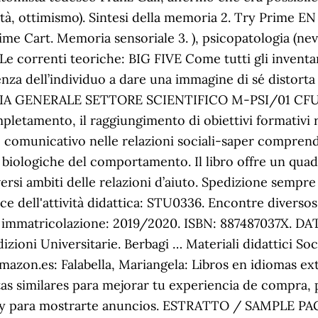
vità, ottimismo). Sintesi della memoria 2. Try Prime EN
me Cart. Memoria sensoriale 3. ), psicopatologia (nev
 Le correnti teoriche: BIG FIVE Come tutti gli inventar
za dell’individuo a dare una immagine di sé distorta s
GENERALE SETTORE SCIENTIFICO M-PSI/01 CFU 12
pletamento, il raggiungimento di obiettivi formativi re
e comunicativo nelle relazioni sociali-saper comprende
logiche del comportamento. Il libro offre un quadro
versi ambiti delle relazioni d’aiuto. Spedizione sempre
ice dell'attività didattica: STU0336. Encontre diversos
mmatricolazione: 2019/2020. ISBN: 887487037X. DATA
zioni Universitarie. Berbagi … Materiali didattici Soc
 Amazon.es: Falabella, Mariangela: Libros en idiomas e
s similares para mejorar tu experiencia de compra, p
, y para mostrarte anuncios. ESTRATTO / SAMPLE PAGE