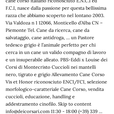
cane corso italiano riconosciuto E.N.C.I ed
F.C.I, nasce dalla passione per questa bellissima
razza che abbiamo scoperto nel lontano 2003.
Via Valdoza n 1 12066, Monticello d’Alba CN –
Piemonte Tel. Cane da ricerca, cane da
salvataggio, cane antidroga, … un Pastore
tedesco grigio è l’animale perfetto per chi
cerca in un cane un valido compagno di lavoro
e un insuperabile alleato. PBS-Eddi x Louise dei
Corsi di Montecristo Cuccioli nei mantelli
nero, tigrato e grigio Allevamento Cane Corso
Vis et Honor riconosciuto ENCI/FCI, selezione
morfologico-caratteriale Cane Corso, vendita
cuccioli, educazione, handling e
addestramento cinofilo. Skip to content
info@deicorsari.com 11:30 - 18:00 (+39) 339 …