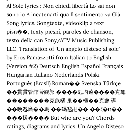
Al Sole lyrics : Non chiedi libertà Lo sai non
sono io A incatenarti qua Il sentimento va Già
Song lyrics, Songtexte, videoklip a text
písn��, texty piesní, paroles de chanson,
testo della can Sony/ATV Music Publishing
LLC. Translation of 'Un angelo disteso al sole'
by Eros Ramazzotti from Italian to English
(Version #2) Deutsch English Español Français
Hungarian Italiano Nederlands Polski
Português (Brasil) Român�� Svenska Türkçe
��貫貫管館菅觀郭 ����剋均逵����克龜
��������克龜橘 鬼��極��克龜 碼
��晩邈磨��馬 ��碼邈卍�� ��ζ�ц��
���援���� But who are you? Chords
ratings, diagrams and lyrics. Un Angelo Disteso