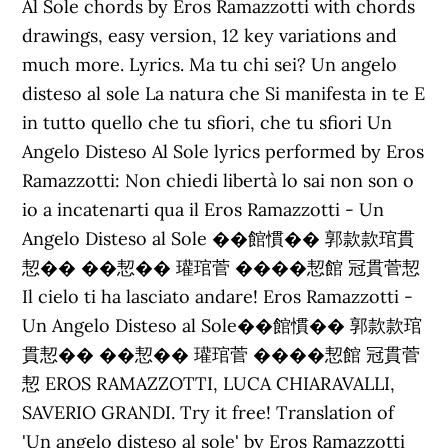
Al Sole chords by Eros Ramazzotti with chords
drawings, easy version, 12 key variations and
much more. Lyrics. Ma tu chi sei? Un angelo
disteso al sole La natura che Si manifesta in te E
in tutto quello che tu sfiori, che tu sfiori Un
Angelo Disteso Al Sole lyrics performed by Eros
Ramazzotti: Non chiedi libertà lo sai non son o
io a incatenarti qua il Eros Ramazzotti - Un
Angelo Disteso al Sole ��館慣�� 郭款款琯貫
恝�� ��恝�� 瓘琯菅 ����恝館 冠貫菅恝
Il cielo ti ha lasciato andare! Eros Ramazzotti -
Un Angelo Disteso al Sole��館慣�� 郭款款琯
貫恝�� ��恝�� 瓘琯菅 ����恝館 冠貫菅
恝 EROS RAMAZZOTTI, LUCA CHIARAVALLI,
SAVERIO GRANDI. Try it free! Translation of
'Un angelo disteso al sole' by Eros Ramazzotti