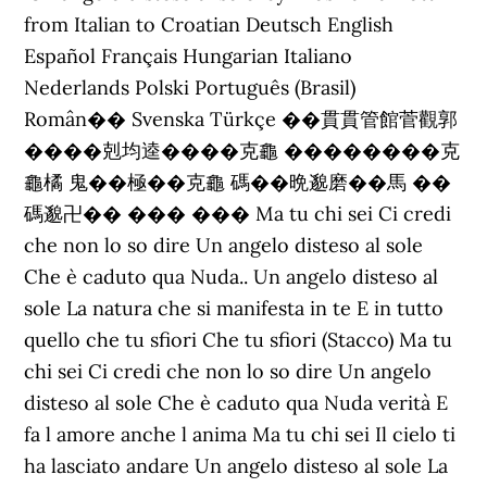
from Italian to Croatian Deutsch English
Español Français Hungarian Italiano
Nederlands Polski Português (Brasil)
Român�� Svenska Türkçe ��貫貫管館菅觀郭
����剋均逵����克龜 ��������克
龜橘 鬼��極��克龜 碼��晩邈磨��馬 ��
碼邈卍�� ��� ��� Ma tu chi sei Ci credi
che non lo so dire Un angelo disteso al sole
Che è caduto qua Nuda.. Un angelo disteso al
sole La natura che si manifesta in te E in tutto
quello che tu sfiori Che tu sfiori (Stacco) Ma tu
chi sei Ci credi che non lo so dire Un angelo
disteso al sole Che è caduto qua Nuda verità E
fa l amore anche l anima Ma tu chi sei Il cielo ti
ha lasciato andare Un angelo disteso al sole La