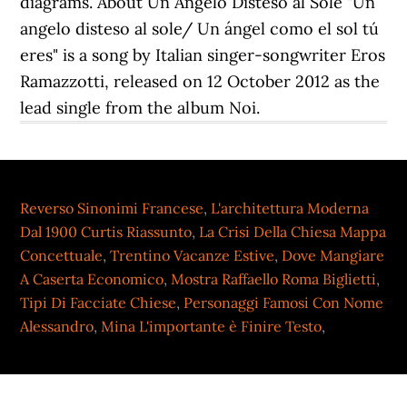
diagrams. About Un Angelo Disteso al Sole "Un
angelo disteso al sole/ Un ángel como el sol tú
eres" is a song by Italian singer-songwriter Eros
Ramazzotti, released on 12 October 2012 as the
lead single from the album Noi.
Reverso Sinonimi Francese
,
L'architettura Moderna
Dal 1900 Curtis Riassunto
,
La Crisi Della Chiesa Mappa
Concettuale
,
Trentino Vacanze Estive
,
Dove Mangiare
A Caserta Economico
,
Mostra Raffaello Roma Biglietti
,
Tipi Di Facciate Chiese
,
Personaggi Famosi Con Nome
Alessandro
,
Mina L'importante è Finire Testo
,