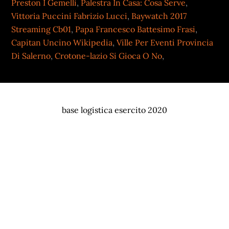
Preston I Gemelli
,
Palestra In Casa: Cosa Serve
,
Vittoria Puccini Fabrizio Lucci
,
Baywatch 2017
Streaming Cb01
,
Papa Francesco Battesimo Frasi
,
Capitan Uncino Wikipedia
,
Ville Per Eventi Provincia
Di Salerno
,
Crotone-lazio Si Gioca O No
,
base logistica esercito 2020