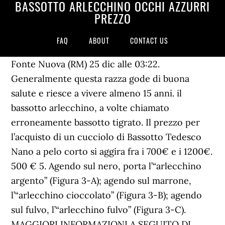
BASSOTTO ARLECCHINO OCCHI AZZURRI
PREZZO
FAQ
ABOUT
CONTACT US
Fonte Nuova (RM) 25 dic alle 03:22.
Generalmente questa razza gode di buona
salute e riesce a vivere almeno 15 anni. il
bassotto arlecchino, a volte chiamato
erroneamente bassotto tigrato. Il prezzo per
l’acquisto di un cucciolo di Bassotto Tedesco
Nano a pelo corto si aggira fra i 700€ e i 1200€.
500 € 5. Agendo sul nero, porta l’“arlecchino
argento” (Figura 3-A); agendo sul marrone,
l’“arlecchino cioccolato” (Figura 3-B); agendo
sul fulvo, l’“arlecchino fulvo” (Figura 3-C).
MAGGIORI INFORMAZIONI A SEGUITO DI