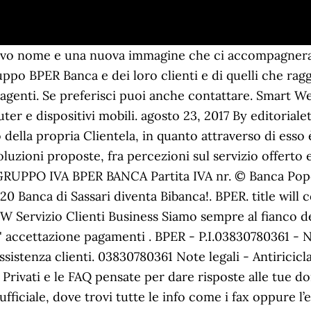
uovo nome e una nuova immagine che ci accompagnera
ppo BPER Banca e dei loro clienti e di quelli che rag
di agenti. Se preferisci puoi anche contattare. Smart
r e dispositivi mobili. agosto 23, 2017 By editoriale
o della propria Clientela, in quanto attraverso di ess
luzioni proposte, fra percezioni sul servizio offerto e l
l GRUPPO IVA BPER BANCA Partita IVA nr. © Banca Pop
020 Banca di Sassari diventa Bibanca!. BPER. title wi
 W Servizio Clienti Business Siamo sempre al fianco deg
' accettazione pagamenti . BPER - P.I.03830780361 - N
ssistenza clienti. 03830780361 Note legali - Antiricicla
 Privati e le FAQ pensate per dare risposte alle tue do
ufficiale, dove trovi tutte le info come i fax oppure l