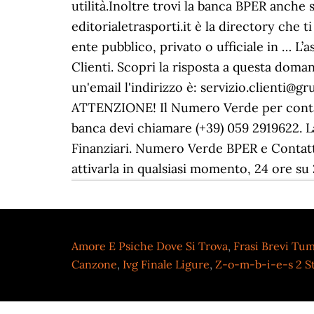
utilità.Inoltre trovi la banca BPER anche 
editorialetrasporti.it è la directory che t
ente pubblico, privato o ufficiale in … L’a
Clienti. Scopri la risposta a questa doman
un'email l'indirizzo è: servizio.clienti@gr
ATTENZIONE! Il Numero Verde per contatta
banca devi chiamare (+39) 059 2919622. L
Finanziari. Numero Verde BPER e Contatti
attivarla in qualsiasi momento, 24 ore su 2
Amore E Psiche Dove Si Trova
,
Frasi Brevi Tum
Canzone
,
Ivg Finale Ligure
,
Z-o-m-b-i-e-s 2 S