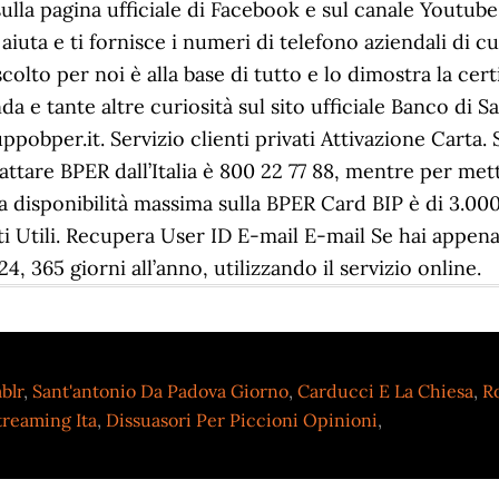
sulla pagina ufficiale di Facebook e sul canale Youtube.
i aiuta e ti fornisce i numeri di telefono aziendali di c
scolto per noi è alla base di tutto e lo dimostra la cert
da e tante altre curiosità sul sito ufficiale Banco di S
uppobper.it. Servizio clienti privati Attivazione Carta.
re BPER dall’Italia è 800 22 77 88, mentre per mett
a disponibilità massima sulla BPER Card BIP è di 3.00
 Utili. Recupera User ID E-mail E-mail Se hai appena
4, 365 giorni all’anno, utilizzando il servizio online.
blr
,
Sant'antonio Da Padova Giorno
,
Carducci E La Chiesa
,
Ro
treaming Ita
,
Dissuasori Per Piccioni Opinioni
,