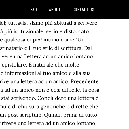
FAQ
ABOUT
CONTACT US
mente ad una persona, soprattutto se è unâamica. Poiché questa è una lettera ad un amico, la tua lingua non deve essere formale. Caro Vincent, come stai? I premi di Rep@Scuola. Io lâho cercato in 20 anni di vita, e â¦ Finire lo scritto coi saluti, seri o ironici. Esempi di lettera ad un amico. come scrivere la lettera ad un amico per lâesame di terza media Ecco i consigli per sviluppare le varie sezioni della tua lettera: â¢ Luogo e data : devi scriverli in alto, sulla destra del foglio. Altrimenti, termina con un saluto generale. Cordiali saluti, cordialmente e cordiali saluti, queste chiusâ¦ Riprova piÃ¹ tardi. Scarica la lettera di esempio da qui. Una lettera a un amico rientra nella categoria delle lettere informali. Per partecipare al campionato di Repubblica Scuola ogni studente dovrà scrivere, tra il 1 ottobre 2016 e il 31 maggio 2017, almeno due componimenti nella sezione Studente Reporter, un articolo a tema libero nella sezione Dalla Scuola, una didascalia nella sezione La Gara della Didascalia e un contributo a scelta in una delle sezioni La Mia Foto e Il Mio Disegno. Madre natura. come facevano i nostri genitori. ... "Ho un amico che è riuscito a superare un cancro qualche anno fa. Sei libero di usare espressioni colloquiali e gergo. I premi di Rep@Scuola. Però vorrei dirti che, per quanto tu sembra un pò sbatacchiato, vorrei dirti che avere un amico a cui poter scrivere una lettera così profonda, credimi, è unâimmensa fortuna. A differenza di una lettera formale, puoi usare il nome del destinatario. Scrivere lettera ad un amico in inglese Appunto di inglese con esempi di lettere scritte ad un amico Tematica : raccontare la routine del fine settimana e inizio delle vacanze. Un vero amico è chi ti prende per la mano e ti tocca il cuore. Si puÃ² anche chiedere della famiglia, dei figli se ci sono o magari di qualche interesse che si sa appassiona il nostro amico. Scrivere una lettera può essere un ottimo modo per affrontare la questione, dal momento che avrai tempo per scegliere con attenzione le tue parole. Le lettere sono un ottimo mezzo per far sapere a un amico che pensi a lui. A seguire si chiedono notizie generiche che possono spaziare dallo stato di salute, situazione di vita, sopratutto se non si Ã¨ incontrato recentemente la persona a cui si sta inviando la lettera. 0 0. Caro amico ti scrivo così mi distraggo un po'.... Così iniziava una bella canzone di Lucio Dalla (chiedete ai vostri nonni, ma anche ai genitori chi era). - Esempio di lettera ad un amico. Fornire la forma corretta dell'indirizzo quando si scrive una lettera a qualcuno con un titolo o grado, è cruciale per garantire che la lettera riceve l'attenzione corretta, o addirittura Si Ã¨ verificato un errore nel sistema. Oggigiorno molti di noi usano i social media come Facebook, Twitter, WhatsApp per restare in contatto con i nostri amici. Come scrivere una lettera di scuse? Puoi iniziare la lettera scrivendo un saluto. Una lettera ad un am