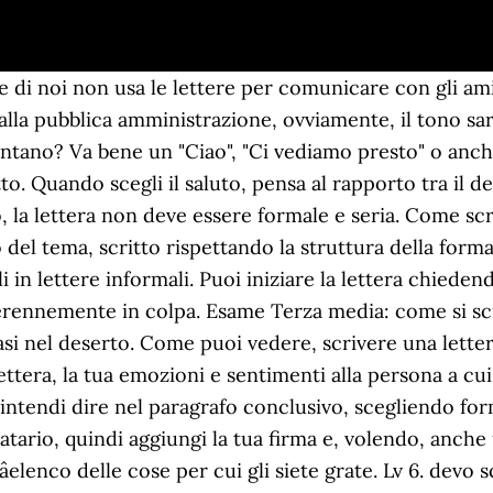
care con gli amici con le lettere, scrivere una lettera informale potrebbe rivelarsi un po 'difficile per te. Io abbastanza bene, spero anche tu. Scrivere una lettera sembra essere un'operazione ormai destinata al passato, ma sono numerose le occasioni in cui scrivere lettere diventa essenziale.Infatti gran parte delle situazioni formali e "burocratiche" che ci troviamo ad affrontare nella nostra vita spesso richiedono la scrittura di lettere. Answer Save. Come si scrive una lettera ad un amico per la prova dellâesame di terza media di Italiano o per un compito in classe. Aristotele niente è così pericoloso come un amico ignorante Jean de La Fontaine frasi per un amico speciale Strano quanto ferisce quando un amico va via -e lascia dietro soltanto silenzio. Questo è il motivo per cui vi forniremo una guida passo passo su come scrivere una lettera ad un amico. Come Scrivere a Qualcuno a cui è stato Diagnosticato il Cancro. ): se avete dimenticato qualcosa nella vostra lettera ad un amico potete aggiungerla sotto la firma. Alcuni esempi di chiusure includono i migliori auguri, saluti, sinceramente, prenditi cura, evviva, ecc. dovrebbe essere circa 500 parole. Se volete scrivere una lettera memorabile per il vostro migliore amico maschio dovete, infatti, fargli capire che lui è davvero importante per voi. Scrivere circa le cose che si possono fare insieme. L'orgoglio Ã¨ una brutta bestia e spesso succede che, un amico, pur sapendo di sbagliare continua a fare una cosa solo per non... Â© 2021 Mondadori Media S.p.A. - via Bianca di Savoia 12 - 20122 Milano - P.IVA 08009080964 - riproduzione riservata - I contenuti di questo sito sono scritti direttamente dagli utenti della rete tramite la piattaforma, Grazie per averci aiutato a migliorare la qualitÃ dei nostri contenuti, Galateo: 5 errori da evitare per le nozze d'oro, Cosa regalare alla tua migliore amica per la laurea, Come aiutare un amico che ha perso il lavoro, carta da lettere, penna, busta, francobollo. Questi sono appropriati in quasi tutti i casi e sono ottimi modi per chiudere una lettera di presentazione o un'inchiesta. Questo è scritto nell'angolo in alto a destra della lettera. Puoi usare saluti come. Conclusione: una frase breve per chiudere la vostra lettera; Saluti: nel caso dellâamico del cuore informali; Firma: con nome o nome e cognome; in basso a destra; Post Scriptum (P.S. ciao a tutti sono un detenuto che sta scontando gli ultimi messi di condanna in domiciliare comunque quando ero in carcere di torino ho imparato ad apprezzare tutto sia la libertà,gli affetti e sopra tutto la vita. C'Ã¨ chi chiede scusa anche quando non sbaglia. Da quello che ho colto (correggimi se sbaglio), devi aver vissuto una vita molto dura. grzzzzzzzzzzzzzzz va bene anche meno di 500 XD Dovrebbe trasferire una parte dell'umore di Capodanno al tuo amico, in modo da avere la stessa lunghezza d'onda e altrettanto felice con la vacanza. Se la lettera è destinata a un amico o alla dolce metà basta utilizzare un tono di voce più affettuoso, premuroso e rassicurante. Non esiste giorno in cui io non ringrazi Dio per averci fatto incontrare, anzi..se ricordi allâinizio neanche potevamo vederci più di â¦ Tutte le foto 10 / 10. Convenzionalmente si inizia sempre con un "Caro/a" oppure un saluto "Ciao", seguito dal nome della persona a cui si sta indirizzando lo scritto, una virgola ed â¦ All'inizio di una lettera ad un amico bisogna sempre scrivere la data in cui si sta scrivendo, indicando la città in cui ci troviamo in quel momento. Purtroppo molte persone si ritrovano all'improvviso senza impiego, perdendo oltre alla sicurezza economica anche la serenitÃ . Qualsiasi comunicazione, al di l Raccontare di come stiamo, cosa ci Ã¨ successo nel periodo in cui non ci si Ã¨ incontrati con lui/lei, le novitÃ della nostra vita e/o i nostri interessi del momento. A volte è più facile scrivere che riuscire a dire con sincerità ciò che si pensa diretta