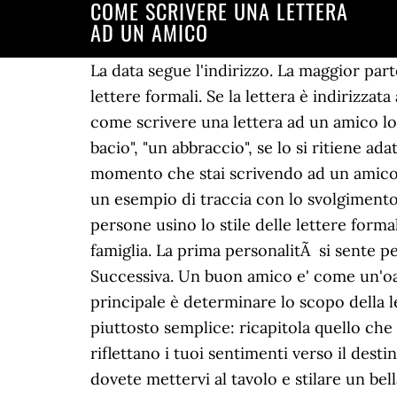
COME SCRIVERE UNA LETTERA
AD UN AMICO
La data segue l'indirizzo. La maggior parte di noi non usa le lettere per comunicare con gli amici; tuttavia, siamo più abituati a scrivere lettere formali. Se la lettera è indirizzata alla pubblica amministrazione, ovviamente, il tono sarà più istituzionale, serio e distaccato. come scrivere una lettera ad un amico lontano? Va bene un "Ciao", "Ci vediamo presto" o anche qualcosa di piÃ¹ intimo come "Un bacio", "un abbraccio", se lo si ritiene adatto. Quando scegli il saluto, pensa al rapporto tra il destinatario e il tuo stile di scrittura. Dal momento che stai scrivendo ad un amico, la lettera non deve essere formale e seria. Come scrivere una Lettera ad un amico lontano, un esempio di traccia con lo svolgimento del tema, scritto rispettando la struttura della forma epistolare. È naturale che molte persone usino lo stile delle lettere formali in lettere informali. Puoi iniziare la lettera chiedendo informazioni al tuo amico e alla sua famiglia. La prima personalitÃ si sente perennemente in colpa. Esame Terza media: come si scrive una lettera ad un amico. Precedente Successiva. Un buon amico e' come un'oasi nel deserto. Come puoi vedere, scrivere una lettera ad un amico non è così difficile, la cosa principale è determinare lo scopo della lettera, la tua emozioni e sentimenti alla persona a cui stai scrivendo. Concludere una lettera è piuttosto semplice: ricapitola quello che intendi dire nel paragrafo conclusivo, scegliendo formule di chiusura generiche o dirette che riflettano i tuoi sentimenti verso il destinatario, quindi aggiungi la tua firma e, volendo, anche un post scriptum. Quindi, prima di tutto, dovete mettervi al tavolo e stilare un bellâelenco delle cose per cui gli siete grate. Lv 6. devo scrivere una lettera ad un amico lontano come devo fare?ris al piu presto. Quindi scrivi una chiusura appropriata. A te che sei la mia anima gemella nonostante tutto e tutti. Si puÃ² far precedere i saluti dalla data in cui stiamo scrivendo, che renderÃ ancora di piÃ¹ il vostro scritto un vero e proprio ricordo da conservare. In tale corrispondenza è bene fare molte domande. 1 decade ago. (Elbert Hubbard) Nessun impegno è più importante di un amico che bussa alla porta. MILANO â âUna lettera ad un vecchio amico deve essere scritta dal profondo, lontano da sguardi indiscreti e dalle cicatrici della vita.â La scrittrice Angeles Doñate, intervistata qualche giorno fa in merito al suo libro âIl club delle lettere segreteâ, ci da alcuni suggerimenti da seguire per scrivere una lettera ad un vecchio amico che non si sente da tanto tempo. Come scrivere una lettera ad un amico con cui non lo faiTi sei visto da tanto tempo? Come scrivere una lettera ad un amico, con il quale si desidera incontrare di nuovo? Nel campo lavorativo, per un errore, un disguido o uno sbaglio commesso la lettera di scuse sarÃ preceduta dall'immediato intervento... Sentite la necessitÃ di ringraziare qualcuno, ma non avete la possibilitÃ di farlo personalmente? Alcuni altri openers includono. Se non sei abituato a comuni