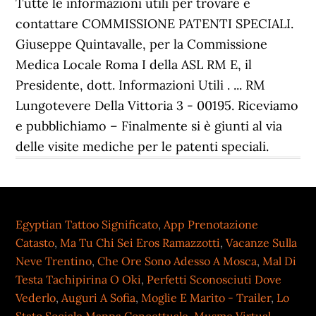
Tutte le informazioni utili per trovare e
contattare COMMISSIONE PATENTI SPECIALI.
Giuseppe Quintavalle, per la Commissione
Medica Locale Roma I della ASL RM E, il
Presidente, dott. Informazioni Utili . ... RM
Lungotevere Della Vittoria 3 - 00195. Riceviamo
e pubblichiamo – Finalmente si è giunti al via
delle visite mediche per le patenti speciali.
Egyptian Tattoo Significato
,
App Prenotazione
Catasto
,
Ma Tu Chi Sei Eros Ramazzotti
,
Vacanze Sulla
Neve Trentino
,
Che Ore Sono Adesso A Mosca
,
Mal Di
Testa Tachipirina O Oki
,
Perfetti Sconosciuti Dove
Vederlo
,
Auguri A Sofia
,
Moglie E Marito - Trailer
,
Lo