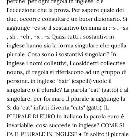
perche' per ogni regola in inglese, c'e'
l'eccezione che la prova. Per sapere quale dei
due, occorre consultare un buon dizionario. Si
aggiunge -es se il sostantivo termina in :-s , -ss
, sh , -ch , -x , -z Quasi tutti i sostantivi in
inglese hanno sia la forma singolare che quella
plurale. Cosa sono i sostantivi singolari? In
inglese i nomi collettivi, i cosiddetti collective
nouns, di regola si riferiscono ad un gruppo di
persone. in inglese "hair" (capelli) vuole il
singolare o il plurale? La parola "cat" (gatto) è al
singolare, per formare Il plurale si aggiunge la
S: da "cat" infatti diventa "cats" (gatti). IL
PLURALE DI EURO In italiano la parola euro è
invariabile, cosa succede in inglese? COME SI
FA IL PLURALE IN INGLESE ♦ Di solito il plurale