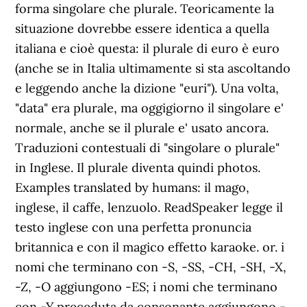
forma singolare che plurale. Teoricamente la
situazione dovrebbe essere identica a quella
italiana e cioè questa: il plurale di euro è euro
(anche se in Italia ultimamente si sta ascoltando
e leggendo anche la dizione "euri"). Una volta,
"data" era plurale, ma oggigiorno il singolare e'
normale, anche se il plurale e' usato ancora.
Traduzioni contestuali di "singolare o plurale"
in Inglese. Il plurale diventa quindi photos.
Examples translated by humans: il mago,
inglese, il caffe, lenzuolo. ReadSpeaker legge il
testo inglese con una perfetta pronuncia
britannica e con il magico effetto karaoke. or. i
nomi che terminano con -S, -SS, -CH, -SH, -X,
-Z, -O aggiungono -ES; i nomi che terminano
con -Y preceduta da consonante aggiungono -