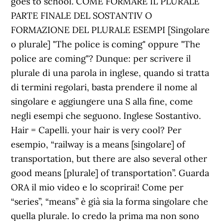
goes to school. COME FORMARE IL PLURALE
PARTE FINALE DEL SOSTANTIV O
FORMAZIONE DEL PLURALE ESEMPI [Singolare
o plurale] "The police is coming" oppure "The
police are coming"? Dunque: per scrivere il
plurale di una parola in inglese, quando si tratta
di termini regolari, basta prendere il nome al
singolare e aggiungere una S alla fine, come
negli esempi che seguono. Inglese Sostantivo.
Hair = Capelli. your hair is very cool? Per
esempio, “rail­way is a means [singolare] of
trans­porta­tion, but there are also sev­eral other
good means [plurale] of trans­porta­tion”. Guarda
ORA il mio video e lo scoprirai! Come per
“series”, “means” è già sia la forma singolare che
quella plurale. Io credo la prima ma non sono