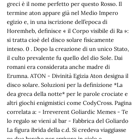
greci è il nome perfetto per questo Rosso. Il
termine aton appare già nel Medio Impero
egizio e, in una iscrizione dell’epoca di
Horemheb, definisce « il Corpo visibile di Ra »:
si tratta cioè del disco solare fisicamente
inteso. 0 . Dopo la creazione di un unico Stato,
il culto prevalente fu quello del dio Sole. Dai
romani era considerata anche madre di
Erumna. ATON - Divinità Egizia Aton designa il
disco solare. Soluzioni per la definizione *La
dea greca della notte* per le parole crociate e
altri giochi enigmistici come CodyCross. Pagina
correlata a: - Irreverent Goliardic Memes - Te
lo regalo se vieni al bar - Fabbrica del Goliardo
La figura ibrida della c.d. Si credeva viaggiasse
su due barche per arrivare in cielo e