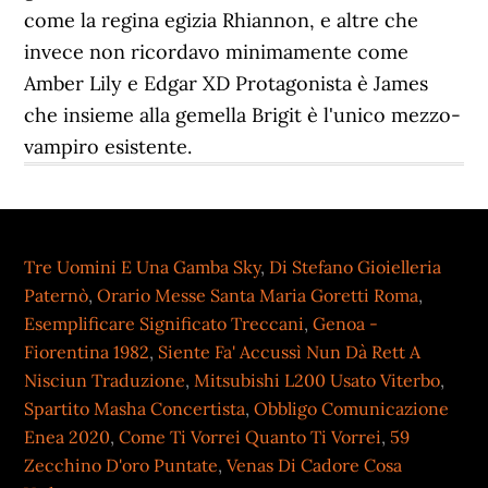
come la regina egizia Rhiannon, e altre che
invece non ricordavo minimamente come
Amber Lily e Edgar XD Protagonista è James
che insieme alla gemella Brigit è l'unico mezzo-
vampiro esistente.
Tre Uomini E Una Gamba Sky
,
Di Stefano Gioielleria
Paternò
,
Orario Messe Santa Maria Goretti Roma
,
Esemplificare Significato Treccani
,
Genoa -
Fiorentina 1982
,
Siente Fa' Accussì Nun Dà Rett A
Nisciun Traduzione
,
Mitsubishi L200 Usato Viterbo
,
Spartito Masha Concertista
,
Obbligo Comunicazione
Enea 2020
,
Come Ti Vorrei Quanto Ti Vorrei
,
59
Zecchino D'oro Puntate
,
Venas Di Cadore Cosa