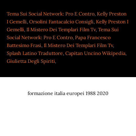
Tema Sui Social Network: Pro E Contro
,
Kelly Preston
I Gemelli
,
Orsolini Fantacalcio Consigli
,
Kelly Preston I
Gemelli
,
Il Mistero Dei Templari Film Tv
,
Tema Sui
Social Network: Pro E Contro
,
Papa Francesco
Battesimo Frasi
,
Il Mistero Dei Templari Film Tv
,
Splash Latino Traduttore
,
Capitan Uncino Wikipedia
,
Giulietta Degli Spiriti
,
formazione italia europei 1988 2020