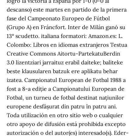
logró la victoria a España por 1-0 (0-0 al
descanso) este martes en partido de la primera
fase del Campeonato Europeo de Fútbol
(Grupo A) en Fráncfort. Inter de Milán ganó su
13° scudetto. italiana formatori: Amazon.es: L.
Colombo: Libros en idiomas extranjeros Testua
Creative Commons Aitortu-PartekatuBerdin
3.0 lizentziari jarraituz erabil daiteke; baliteke
beste klausularen batzuk ere aplikatu behar
izatea. Campionatul European de Fotbal 1988 a
fost a 8-a ediție a Campionatului European de
Fotbal, un turneu de fotbal destinat națiunilor
europene desfășurat din patru în patru ani.
Toda utilización en otro sitio web o cualquier
otro apoyo de difusión está prohibida excepto
autorización o del autor(es) interesado(s). Eder-