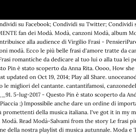
Condividi su Facebook; Condividi su Twitter; Condividi
RAMENTE fan dei Modà. Modà, canzoni Modà, album Modà
ribuisce alla audience di Virgilio Frasi - PensieriP
 modà. Ecco le più belle frasi d'amore tratte da canz
rasi romantiche da dedicare al tuo lui o alla tua lei pe
esto Pin è stato scoperto da Anna Rita. Oooo, How sh
Last updated on Oct 19, 2014; Play all Share. unoceano
to le migliori del cantante. cantantifamosi, canzonede
___91. 5-lug-2017 - Questo Pin è stato scoperto da Andr
 Piaccia ;) Impossibile anche dare un ordine di import
ù promettenti della musica italiana. I've got it in my
ei Modà. Read Modà-Salvami from the story Le frasi pi
a fine della nostra playlist di musica autunnale. Moda 