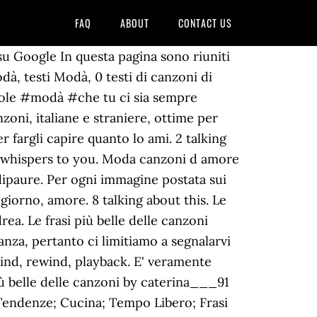
FAQ
ABOUT
CONTACT US
 su Google In questa pagina sono riuniti
, testi Modà, 0 testi di canzoni di
arole #modà #che tu ci sia sempre
oni, italiane e straniere, ottime per
r fargli capire quanto lo ami. 2 talking
e whispers to you. Moda canzoni d amore
dipaure. Per ogni immagine postata sui
lgiorno, amore. 8 talking about this. Le
ea. Le frasi più belle delle canzoni
anza, pertanto ci limitiamo a segnalarvi
 mind, rewind, playback. E' veramente
ù belle delle canzoni by caterina___91
e Tendenze; Cucina; Tempo Libero; Frasi