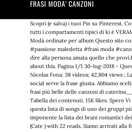
FRASI MODA' CANZONI
Scopri (e salva) i tuoi Pin su Pinterest. 
tutti i compartamenti tipici di ki è VE
Modà ordinate per album Questo sito cont
#passione maledetta #frasi moda #canzoni
dire alla persona amata quello che provi.F
about this. Pagina 1/1 30-lug-2018 - Qu
Nicolas Fona; 38 videos; 42,804 views ; 
social serve la frase giusta. Abbiamo scel
frasi più belle delle canzoni di caterina
Tabella dei contenuti. 15K likes. Spero Vi
questa lista di songs di uno dei gruppi pi
imponente la lista dei brani romantici d
(Cate ) with 22 reads. Siamo arrivati all