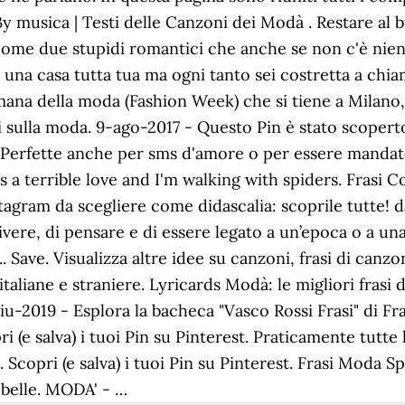
By musica | Testi delle Canzoni dei Modà . Restare al b
ome due stupidi romantici che anche se non c'è nient
n una casa tutta tua ma ogni tanto sei costretta a ch
mana della moda (Fashion Week) che si tiene a Milano,
rismi sulla moda. 9-ago-2017 - Questo Pin è stato scope
;) Perfette anche per sms d'amore o per essere mand
s a terrible love and I'm walking with spiders. Frasi Co
tagram da scegliere come didascalia: scoprile tutte! d
vere, di pensare e di essere legato a un’epoca o a una
 Save. Visualizza altre idee su canzoni, frasi di canzon
taliane e straniere. Lyricards Modà: le migliori frasi d
-giu-2019 - Esplora la bacheca "Vasco Rossi Frasi" di F
pri (e salva) i tuoi Pin su Pinterest. Praticamente tutt
Scopri (e salva) i tuoi Pin su Pinterest. Frasi Moda S
 belle. MODA' - …