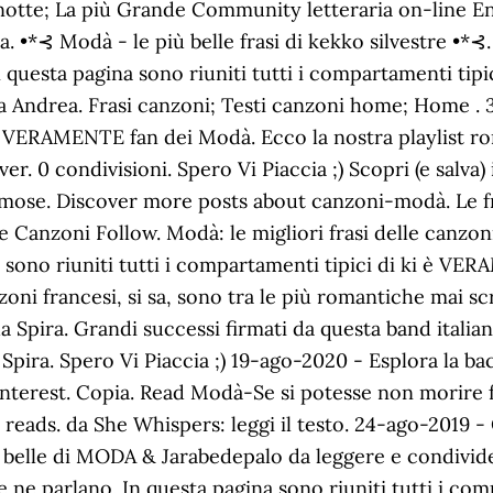
otte; La più Grande Community letteraria on-line Enc
a. •*⊰ Modà - le più belle frasi di kekko silvestre •*⊰. 
In questa pagina sono riuniti tutti i compartamenti ti
a Andrea. Frasi canzoni; Testi canzoni home; Home . 3
 è VERAMENTE fan dei Modà. Ecco la nostra playlist rom
r. 0 condivisioni. Spero Vi Piaccia ;) Scopri (e salva) 
famose. Discover more posts about canzoni-modà. Le fr
Canzoni Follow. Modà: le migliori frasi delle canzoni. 
 sono riuniti tutti i compartamenti tipici di ki è VE
i francesi, si sa, sono tra le più romantiche mai scrit
a Spira. Grandi successi firmati da questa band italiana
Spira. Spero Vi Piaccia ;) 19-ago-2020 - Esplora la ba
interest. Copia. Read Modà-Se si potesse non morire fr
reads. da She Whispers: leggi il testo. 24-ago-2019 -
ù belle di MODA & Jarabedepalo da leggere e condivid
ne ne parlano. In questa pagina sono riuniti tutti i c