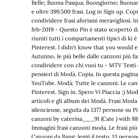
Belle; Buona Pasqua; Buongiorno; Buonan
e oltre 399.500 frasi. Log in Sign up. Copi
condividere frasi aforismi meravigliosi. 
feb-2019 - Questo Pin è stato scoperto d
riuniti tutti i compartamenti tipici di ki
Pinterest. I didn't know that you would eve
Autunno, le più belle dalle canzoni più 
condividere con chi vuoi tu - MTV Testi e 
pensieri di Modà. Copia. In questa pagina
YouTube. Modà: Tutte le canzoni. Le canzon
Pinterest. Sign in. Spero Vi Piaccia ;) Mod
articoli e gli album dei Modà. Frasi Moda 
silencieuse, seguita da 1377 persone su P
canzoni by caterina___91 (Cate ) with 88 
Immagini frasi canzoni moda. Le frasi pi
Canzoni da Bang: leggi il testo. 13 perso