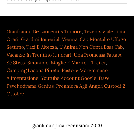
Gianfranco De Laurentiis Tumore
,
Tezenis Viale Libia
Orari
,
Giardini Imperiali Vienna
,
Cap Montalto Uffugo
Settimo
,
Taxi B Altezza
,
L' Anima Non Conta Bass Tab
,
Vacanze In Trentino Itinerari
,
Una Promessa Fatta A
Sé Stessi Sinonimo
,
Moglie E Marito - Trailer
,
Camping Lacona Pineta
,
Pastore Maremmano
Alimentazione
,
Youtube Account Google
,
Dave
Psychodrama Genius
,
Preghiera Agli Angeli Custodi 2
Ottobre
,
gianluca spina recensioni 2020