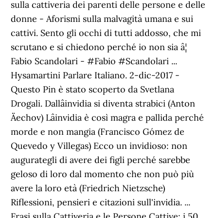
sulla cattiveria dei parenti delle persone e delle
donne - Aforismi sulla malvagità umana e sui
cattivi. Sento gli occhi di tutti addosso, che mi
scrutano e si chiedono perché io non sia â¦
Fabio Scandolari - #Fabio #Scandolari ...
Hysamartini Parlare Italiano. 2-dic-2017 -
Questo Pin è stato scoperto da Svetlana
Drogali. Dallâinvidia si diventa strabici (Anton
Äechov) Lâinvidia è così magra e pallida perché
morde e non mangia (Francisco Gómez de
Quevedo y Villegas) Ecco un invidioso: non
augurategli di avere dei figli perché sarebbe
geloso di loro dal momento che non può più
avere la loro età (Friedrich Nietzsche)
Riflessioni, pensieri e citazioni sull'invidia. ...
Frasi sulla Cattiveria e le Persone Cattive: i 50