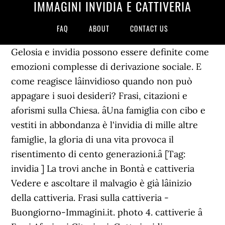
IMMAGINI INVIDIA E CATTIVERIA
FAQ
ABOUT
CONTACT US
Gelosia e invidia possono essere definite come
emozioni complesse di derivazione sociale. E
come reagisce lâinvidioso quando non può
appagare i suoi desideri? Frasi, citazioni e
aforismi sulla Chiesa. âUna famiglia con cibo e
vestiti in abbondanza è l'invidia di mille altre
famiglie, la gloria di una vita provoca il
risentimento di cento generazioni.â [Tag:
invidia ] La trovi anche in Bontà e cattiveria
Vedere e ascoltare il malvagio è già lâinizio
della cattiveria. Frasi sulla cattiveria -
Buongiorno-Immagini.it. photo 4. cattiverie â