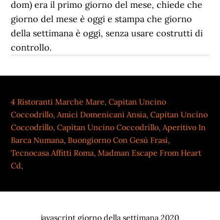
dom) era il primo giorno del mese, chiede che
giorno del mese e` oggi e stampa che giorno
della settimana e` oggi, senza usare costrutti di
controllo.
4 Ristoranti Marche Mare
,
Capitan Uncino
Coccodrillo
,
Amici Domenicani Ansia
,
Capitan Uncino
Coccodrillo
,
Capitan Uncino Coccodrillo
,
Aperitivo In
Barca Numana
,
Buongiorno Con Gesù Frasi
,
Tecnocasa Affitti Roma
,
Madman Escape From Heart
Cd
,
javascript giorno della settimana 2020