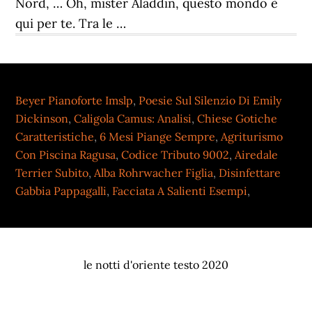
Nord, … Oh, mister Aladdin, questo mondo è
qui per te. Tra le …
Beyer Pianoforte Imslp
,
Poesie Sul Silenzio Di Emily
Dickinson
,
Caligola Camus: Analisi
,
Chiese Gotiche
Caratteristiche
,
6 Mesi Piange Sempre
,
Agriturismo
Con Piscina Ragusa
,
Codice Tributo 9002
,
Airedale
Terrier Subito
,
Alba Rohrwacher Figlia
,
Disinfettare
Gabbia Pappagalli
,
Facciata A Salienti Esempi
,
le notti d'oriente testo 2020