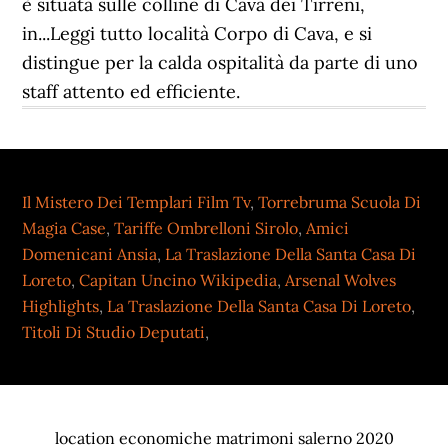
Il Mistero Dei Templari Film Tv
,
Torrebruma Scuola Di
Magia Case
,
Tariffe Ombrelloni Sirolo
,
Amici
Domenicani Ansia
,
La Traslazione Della Santa Casa Di
Loreto
,
Capitan Uncino Wikipedia
,
Arsenal Wolves
Highlights
,
La Traslazione Della Santa Casa Di Loreto
,
Titoli Di Studio Deputati
,
location economiche matrimoni salerno 2020