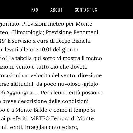
FAQ
ABOUT
CONTACT US
ggiornato. Previsioni meteo per Monte
teo; Climatologia; Previsione Fenomeni
9' E servizio a cura di Diego Bianchi
levati alle ore 19.01 del giorno
! La tabella qui sotto vi mostra il meteo
dizioni, vento e tutto ciò che dovete
rmazioni su: velocità del vento, direzione
rse altitudini: da poco nuvoloso (grigio
) Aggiungi ai … Per alcune città possono
una breve descrizione delle condizioni
po è a Monte Baldo e come il tempo si
 ai preferiti. METEO Ferrara di Monte
i, venti, irraggiamento solare,