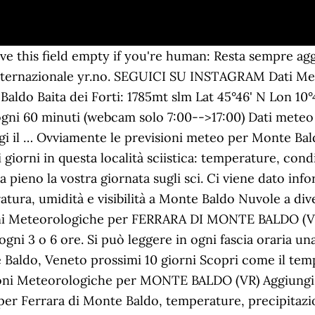
eave this field empty if you're human: Resta sempre a
r internazionale yr.no. SEGUICI SU INSTAGRAM Dati Me
aldo Baita dei Forti: 1785mt slm Lat 45°46' N Lon 10°4
i 60 minuti (webcam solo 7:00-->17:00) Dati meteo ri
 il … Ovviamente le previsioni meteo per Monte Baldo
 giorni in questa località sciistica: temperature, con
ieno la vostra giornata sugli sci. Ci viene dato info
tura, umidità e visibilità a Monte Baldo Nuvole a dive
sioni Meteorologiche per FERRARA DI MONTE BALDO (VR
i ogni 3 o 6 ore. Si può leggere in ogni fascia oraria 
Baldo, Veneto prossimi 10 giorni Scopri come il tem
isioni Meteorologiche per MONTE BALDO (VR) Aggiungi
 Ferrara di Monte Baldo, temperature, precipitazion