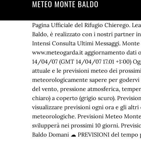
METEO MONTE BALDO
Pagina Ufficiale del Rifugio Chierego. L
Baldo, è realizzato con i nostri partne
Intensi Consulta Ultimi Messaggi. Monte B
www.meteogarda.it aggiornamento dati ogn
14/04/07 (GMT 14/04/07 17.01 +1:00) Oggi
attuale e le previsioni meteo dei prossimi
meteorologicamente sapere per godervi a p
del vento, pressione atmosferica, tempera
chiaro) a coperto (grigio scuro). Previ
visualizzare previsioni ogni ora e gli altr
meteorologiche. Previsioni Meteo Monte 
svilupperà nei prossimi 10 giorni. Prev
Baldo Domani ☁ PREVISIONI del tempo per