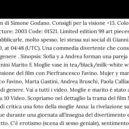
lm di Simone Godano. Consigli per la visione +13. C
ture: 2003 Code: 01521. Limited edition 99 art piece
ubblicarle, molto spesso, lei stessa sui social di Gian
20, at 04:48 (UTC). Una commedia divertente che cons
di genere . Sinopsis: Sofia y a Andrea forman una parej
enini Marito E Moglie vase in tea/black/milk-white wi
nsione del film con Pierfrancesco Favino. Mujer y mar
avino, Marta Gastini, Andrea Bruschi, Paola Calliari ..
i genere. Vai a tutti i video. Moglie e marito è stato
su 10 Video. Scopriamo nel dettaglio la trama del film
di critica una foto della moglie Anna: la rivelazione s
e durante una giornata all’insegna del divertimento e 
utto. C'è erotismo (scena di sesso geniale), sentimento