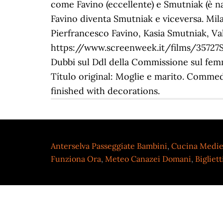
come Favino (eccellente) e Smutniak (è nat
Favino diventa Smutniak e viceversa. Milan
Pierfrancesco Favino, Kasia Smutniak, Va
https://www.screenweek.it/films/35727Sof
Dubbi sul Ddl della Commissione sul femmi
Título original: Moglie e marito. Commedi
finished with decorations.
Anterselva Passeggiate Bambini
,
Cucina Medie
Funziona Ora
,
Meteo Canazei Domani
,
Bigliet