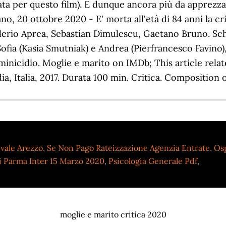
a per questo film). E dunque ancora più da apprezzare 
o, 20 ottobre 2020 - E' morta all'età di 84 anni la cr
lerio Aprea, Sebastian Dimulescu, Gaetano Bruno. Sch
ia (Kasia Smutniak) e Andrea (Pierfrancesco Favino), 
nicidio. Moglie e marito on IMDb; This article related 
a, Italia, 2017. Durata 100 min. Critica. Composition
vale Arezzo
,
Se Non Pago Rateizzazione Agenzia Entrate
,
Osp
ti Parma Inter 15 Marzo 2020
,
Psicologia Generale Pdf
,
moglie e marito critica 2020