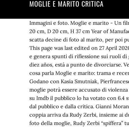
MOGLIE E MARITO CRITICA
Immagini e foto. Moglie e marito - Un fi
20 cm, D 20 cm, H 37 cm Year of Manufac
scatta decine di foto al marito, per poi p
This page was last edited on 27 April 20
e genera spunti di riflessione sui ruoli 
diez años, está a punto de divorciarse. V
cosa parla Moglie e marito: trama e rece
Godano con Kasia Smutniak, Pierfrancesco F
moglie potrà essere accusato di violenza d
su Imdb il pubblico lo ha votato con 6.4 
dal pubblico e dalla critica. Gianni Moran
coppia arriva da Rudy Zerbi, insieme ai du
foto della moglie, Rudy Zerbi “spiffera” t