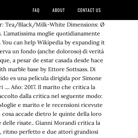
FAQ
ABOUT
CONTACT US
olor: Tea/Black/Milk-White Dimensions: Ø
s. L’amatissima moglie quotidianamente
ni. You can help Wikipedia by expanding it
erva un fondo (anche doloroso) di verità
a que, a pesar de estar casada desde hace
th marble base by Ettore Sottsass. Di
ido es una película dirigida por Simone
.. Año: 2017. Il marito che critica la
 accolto dalla critica nel seguente modo:
 Moglie e marito e le recensioni ricevute
u cosa accade dietro le quinte della loro
delle risate.. Gianni Morandi critica la
, ritmo perfetto e due attori grandiosi