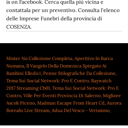
is on Facebook. Cerca quella più vicina e
contattala per un preventivo. Consulta l'elenco
delle Imprese Funebri della provincia di
COSENZA.
Mister No Collezione Completa
,
Aperitivo In Barca
Numana
,
Il Vangelo Della Domenica Spiegato Ai
Bambini Elledici
,
Penne Stilografiche Da Collezione
,
Tema Sui Social Network: Pro E Contro
,
Baywatch
2017 Streaming Cb01
,
Tema Sui Social Network: Pro E
Contro
,
Ville Per Eventi Provincia Di Salerno
,
Migliore
Ascoli Piceno
,
Madman Escape From Heart Cd
,
Aurora
Borealis Live Stream
,
Adua Del Vesco - Verissimo
,